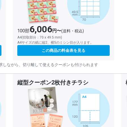
6,006
100部
円〜
(送料・税込)
A4(切取部分：70 x 49.5 mm)
A4サイズの紙に縦2、横5のミシン目が入ります。
この商品の料金表を見る
求しながら、切り離して使えるクーポンも付けられます
縦型クーポン2枚付きチラシ