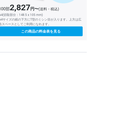
2,827
100部
円〜
(送料・税込)
A4(切取部分：148.5 x 105 mm)
A4サイズの紙の下方にT型のミシン目が入ります。上方は広
告スペースとしてご利用になれます。
この商品の料金表を見る