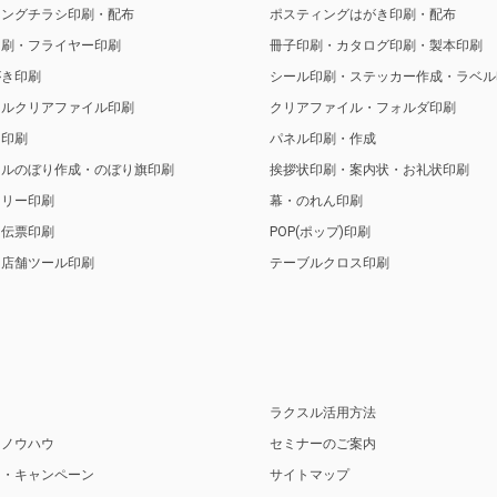
ィングチラシ印刷・配布
ポスティングはがき印刷・配布
印刷・フライヤー印刷
冊子印刷・カタログ印刷・製本印刷
がき印刷
シール印刷・ステッカー作成・ラベル
ナルクリアファイル印刷
クリアファイル・フォルダ印刷
ト印刷
パネル印刷・作成
ナルのぼり作成・のぼり旗印刷
挨拶状印刷・案内状・お礼状印刷
トリー印刷
幕・のれん印刷
・伝票印刷
POP(ポップ)印刷
・店舗ツール印刷
テーブルクロス印刷
り
ラクスル活用方法
・ノウハウ
セミナーのご案内
ス・キャンペーン
サイトマップ