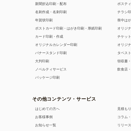
新聞折込印刷・配布
ポステ
名刺作成・名刺印刷
チラシ
年賀状印刷
喪中は
ポストカード印刷・はがき印刷・厚紙印刷
オリジ
カード印刷・作成
チケッ
オリジナルカレンダー印刷
オリジ
バナースタンド印刷
タペス
大判印刷
領収書
ノベルティサービス
飲食店
パッケージ印刷
その他コンテンツ・サービス
はじめての方へ
見積も
お客様事例
コラム
お知らせ一覧
リリー