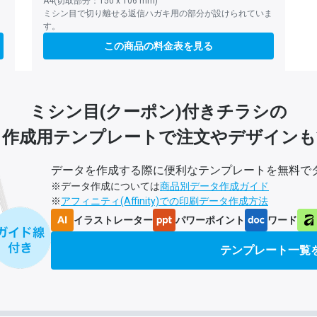
A4(切取部分：150 x 106 mm)
ま
ミシン目で切り離せる返信ハガキ用の部分が設けられていま
す。
この商品の料金表を見る
ミシン目(クーポン)付きチラシの
タ作成用テンプレート
で注文やデザインも
データを作成する際に便利なテンプレートを無料で
※データ作成については
商品別データ作成ガイド
※
アフィニティ(Affinity)での印刷データ作成方法
イラストレーター
パワーポイント
ワード
テンプレート一覧