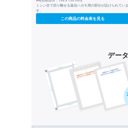
A4(切取部分：106 x 150 mm)
ミシン目で切り離せる返信ハガキ用の部分が設けられてい
す。
この商品の料金表を見る
デー