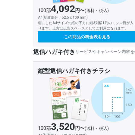
4,092
100部
円〜
(送料・税込)
A4(切取部分：52.5 x 100 mm)
縦にしたA4サイズの紙の下方に縦3列横1列のミシン目が入
ります。上方は広告スペースとしてご利用になれます。
この商品の料金表を見る
返信ハガキ付き
サービスやキャンペーン内容を
縦型返信ハガキ付きチラシ
3,520
100部
円〜
(送料・税込)