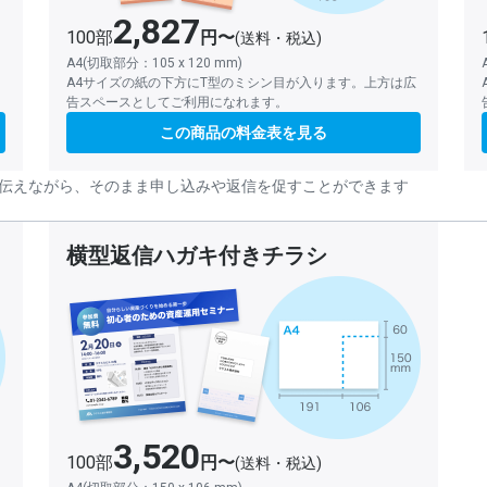
2,827
100部
円〜
(送料・税込)
A4(切取部分：105 x 120 mm)
A4サイズの紙の下方にT型のミシン目が入ります。上方は広
告スペースとしてご利用になれます。
この商品の料金表を見る
伝えながら、そのまま申し込みや返信を促すことができます
横型返信ハガキ付きチラシ
3,520
100部
円〜
(送料・税込)