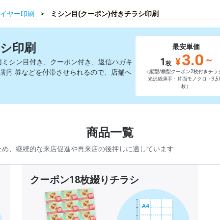
イヤー印刷
ミシン目(クーポン)付きチラシ印刷
ラシ印刷
最安単価
3.0
~
1
¥
面ミシン目付き、クーポン付き、返信ハガキ
枚
に割引券などを付帯させられるので、店舗へ
（縦型/横型クーポン2枚付きチラ
光沢紙薄手・片面モノクロ・9,50
枚）
商品一覧
ため、継続的な来店促進や再来店の後押しに適しています
クーポン18枚綴りチラシ