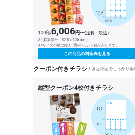
6,006
100部
円〜
(送料・税込)
A4(切取部分：52.5 x 100 mm)
A4サイズの紙に縦3、横4のミシン目が入ります。
この商品の料金表を見る
クーポン付きチラシ
大きな紙面でしっかり訴
縦型クーポン4枚付きチラシ