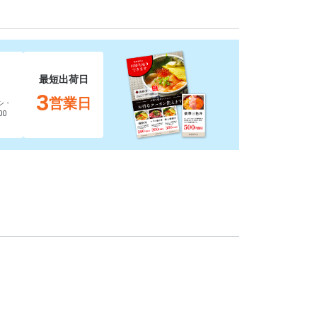
最短出荷日
3
営業日
シ・
0