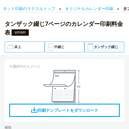
ネット印刷のラクスルトップ
オリジナルカレンダー印刷
タ
タンザック綴じ7ページのカレンダー印刷料金
表
送料無料
卓上
中綴じ
タンザック綴じ
※選択中のイメージ
印刷テンプレートをダウンロード
種類