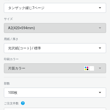
タンザック綴じ7ページ
サイズ
A2(420×594mm)
用紙 / 厚さ
光沢紙(コート) / 標準
印刷カラー
片面カラー
部数
100枚
ご注文件数