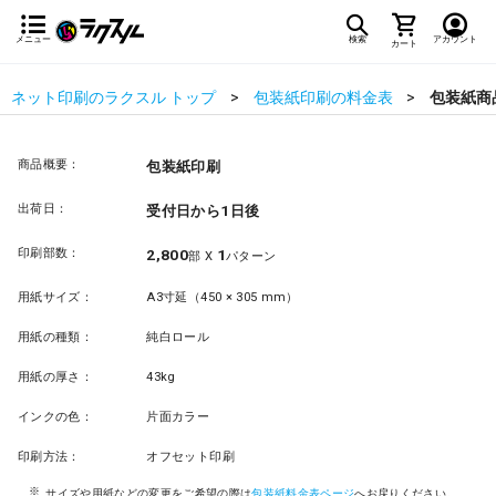
メニュー
検索
アカウント
カート
ネット印刷のラクスル トップ
包装紙印刷の料金表
包装紙商
商品概要：
包装紙印刷
出荷日：
受付日から1日後
印刷部数：
2,800
1
部 X
パターン
用紙サイズ：
A3寸延（450 × 305 mm）
用紙の種類：
純白ロール
用紙の厚さ：
43kg
インクの色：
片面カラー
印刷方法：
オフセット印刷
サイズや用紙などの変更をご希望の際は
包装紙料金表ページ
へお戻りください。