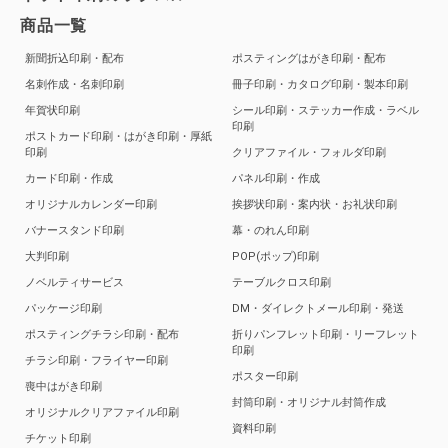
商品一覧
新聞折込印刷・配布
ポスティングはがき印刷・配布
名刺作成・名刺印刷
冊子印刷・カタログ印刷・製本印刷
年賀状印刷
シール印刷・ステッカー作成・ラベル
印刷
ポストカード印刷・はがき印刷・厚紙
印刷
クリアファイル・フォルダ印刷
カード印刷・作成
パネル印刷・作成
オリジナルカレンダー印刷
挨拶状印刷・案内状・お礼状印刷
バナースタンド印刷
幕・のれん印刷
大判印刷
POP(ポップ)印刷
ノベルティサービス
テーブルクロス印刷
パッケージ印刷
DM・ダイレクトメール印刷・発送
ポスティングチラシ印刷・配布
折りパンフレット印刷・リーフレット
印刷
チラシ印刷・フライヤー印刷
ポスター印刷
喪中はがき印刷
封筒印刷・オリジナル封筒作成
オリジナルクリアファイル印刷
資料印刷
チケット印刷