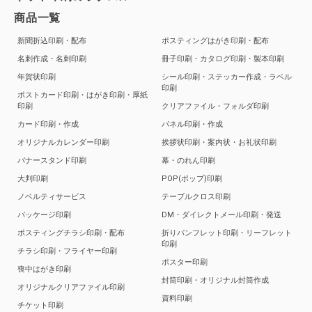
商品一覧
新聞折込印刷・配布
ポスティングはがき印刷・配布
名刺作成・名刺印刷
冊子印刷・カタログ印刷・製本印刷
年賀状印刷
シール印刷・ステッカー作成・ラベル
印刷
ポストカード印刷・はがき印刷・厚紙
印刷
クリアファイル・フォルダ印刷
カード印刷・作成
パネル印刷・作成
オリジナルカレンダー印刷
挨拶状印刷・案内状・お礼状印刷
バナースタンド印刷
幕・のれん印刷
大判印刷
POP(ポップ)印刷
ノベルティサービス
テーブルクロス印刷
パッケージ印刷
DM・ダイレクトメール印刷・発送
ポスティングチラシ印刷・配布
折りパンフレット印刷・リーフレット
印刷
チラシ印刷・フライヤー印刷
ポスター印刷
喪中はがき印刷
封筒印刷・オリジナル封筒作成
オリジナルクリアファイル印刷
資料印刷
チケット印刷