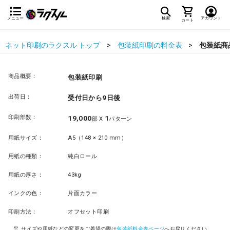
メニュー
検索
アカウント
カート
ネット印刷のラクスル トップ
包装紙印刷の料金表
包装紙商
商品概要：
包装紙印刷
出荷日：
受付日から9日後
印刷部数：
19,000
1
部 X
パターン
用紙サイズ：
A5（148 × 210 mm）
用紙の種類：
純白ロール
用紙の厚さ：
43kg
インクの色：
片面カラー
印刷方法：
オフセット印刷
サイズや用紙などの変更をご希望の際は
包装紙料金表ページ
へお戻りください。