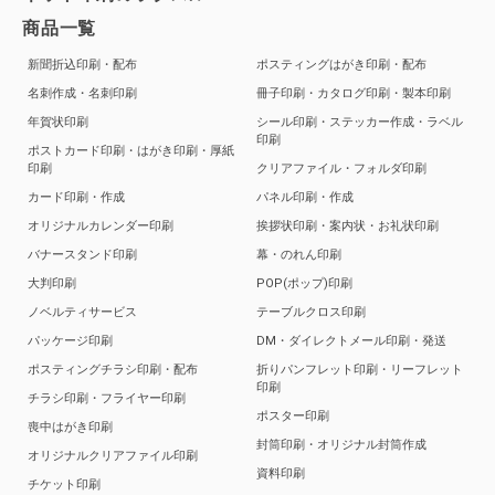
商品一覧
新聞折込印刷・配布
ポスティングはがき印刷・配布
名刺作成・名刺印刷
冊子印刷・カタログ印刷・製本印刷
年賀状印刷
シール印刷・ステッカー作成・ラベル
印刷
ポストカード印刷・はがき印刷・厚紙
印刷
クリアファイル・フォルダ印刷
カード印刷・作成
パネル印刷・作成
オリジナルカレンダー印刷
挨拶状印刷・案内状・お礼状印刷
バナースタンド印刷
幕・のれん印刷
大判印刷
POP(ポップ)印刷
ノベルティサービス
テーブルクロス印刷
パッケージ印刷
DM・ダイレクトメール印刷・発送
ポスティングチラシ印刷・配布
折りパンフレット印刷・リーフレット
印刷
チラシ印刷・フライヤー印刷
ポスター印刷
喪中はがき印刷
封筒印刷・オリジナル封筒作成
オリジナルクリアファイル印刷
資料印刷
チケット印刷