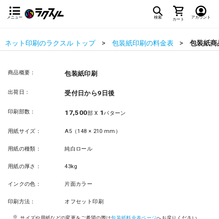
メニュー
検索
アカウント
カート
ネット印刷のラクスル トップ
包装紙印刷の料金表
包装紙商
商品概要：
包装紙印刷
出荷日：
受付日から9日後
印刷部数：
17,500
1
部 X
パターン
用紙サイズ：
A5（148 × 210 mm）
用紙の種類：
純白ロール
用紙の厚さ：
43kg
インクの色：
片面カラー
印刷方法：
オフセット印刷
サイズや用紙などの変更をご希望の際は
包装紙料金表ページ
へお戻りください。