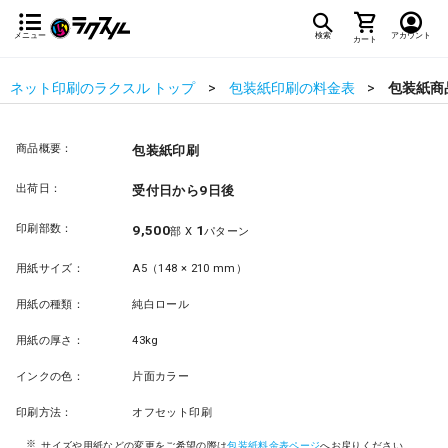
メニュー
検索
アカウント
カート
ネット印刷のラクスル トップ
包装紙印刷の料金表
包装紙商
商品概要：
包装紙印刷
出荷日：
受付日から9日後
印刷部数：
9,500
1
部 X
パターン
用紙サイズ：
A5（148 × 210 mm）
用紙の種類：
純白ロール
用紙の厚さ：
43kg
インクの色：
片面カラー
印刷方法：
オフセット印刷
サイズや用紙などの変更をご希望の際は
包装紙料金表ページ
へお戻りください。