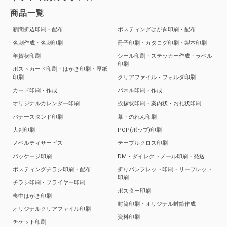
商品一覧
新聞折込印刷・配布
ポスティングはがき印刷・配布
名刺作成・名刺印刷
冊子印刷・カタログ印刷・製本印刷
年賀状印刷
シール印刷・ステッカー作成・ラベル
印刷
ポストカード印刷・はがき印刷・厚紙
印刷
クリアファイル・フォルダ印刷
カード印刷・作成
パネル印刷・作成
オリジナルカレンダー印刷
挨拶状印刷・案内状・お礼状印刷
バナースタンド印刷
幕・のれん印刷
大判印刷
POP(ポップ)印刷
ノベルティサービス
テーブルクロス印刷
パッケージ印刷
DM・ダイレクトメール印刷・発送
ポスティングチラシ印刷・配布
折りパンフレット印刷・リーフレット
印刷
チラシ印刷・フライヤー印刷
ポスター印刷
喪中はがき印刷
封筒印刷・オリジナル封筒作成
オリジナルクリアファイル印刷
資料印刷
チケット印刷