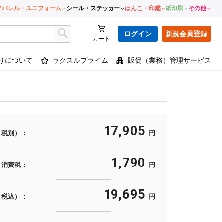
アパレル・ユニフォーム
シール・ステッカー
はんこ・印鑑
紙印刷
その他
ログイン
新規会員登録
カート
りについて
ラクスルプライム
販促（業務）管理サービス
17,905
（税別）：
円
1,790
消費税：
円
19,695
（税込）：
円