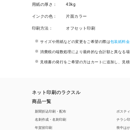
用紙の厚さ：
43kg
インクの色：
片面カラー
印刷方法：
オフセット印刷
サイズや用紙などの変更をご希望の際は
包装紙料金
消費税の端数処理により最終的な合計額と異なる場
見積書の発行をご希望の方はカートに追加し、見積
ネット印刷のラクスル
商品一覧
新聞折込印刷・配布
ポステ
名刺作成・名刺印刷
チラシ
年賀状印刷
喪中は