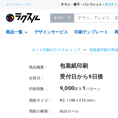
チラシ・冊子・パンフレット
ポスティ
ラクスルトップへ
すべて
商品一覧
デザインサービス
印刷テンプレート
ネット印刷のラクスル トップ
包装紙印刷の料
包装紙印刷
商品概要：
受付日から9日後
出荷日：
9,000
1
印刷部数：
部 X
パターン
用紙サイズ：
A5（148 × 210 mm）
用紙の種類：
純白ロール