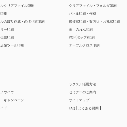
ナルクリアファイル印刷
クリアファイル・フォルダ印刷
ト印刷
パネル印刷・作成
ナルのぼり作成・のぼり旗印刷
挨拶状印刷・案内状・お礼状印刷
トリー印刷
幕・のれん印刷
・伝票印刷
POP(ポップ)印刷
・店舗ツール印刷
テーブルクロス印刷
り
ラクスル活用方法
・ノウハウ
セミナーのご案内
ス・キャンペーン
サイトマップ
ガイド
FAQ
よくある質問