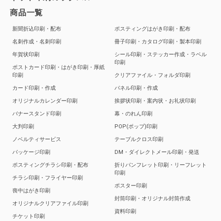
商品一覧
新聞折込印刷・配布
ポスティングはがき印刷・配布
名刺作成・名刺印刷
冊子印刷・カタログ印刷・製本印刷
年賀状印刷
シール印刷・ステッカー作成・ラベル
印刷
ポストカード印刷・はがき印刷・厚紙
印刷
クリアファイル・フォルダ印刷
カード印刷・作成
パネル印刷・作成
オリジナルカレンダー印刷
挨拶状印刷・案内状・お礼状印刷
バナースタンド印刷
幕・のれん印刷
大判印刷
POP(ポップ)印刷
ノベルティサービス
テーブルクロス印刷
パッケージ印刷
DM・ダイレクトメール印刷・発送
ポスティングチラシ印刷・配布
折りパンフレット印刷・リーフレット
印刷
チラシ印刷・フライヤー印刷
ポスター印刷
喪中はがき印刷
封筒印刷・オリジナル封筒作成
オリジナルクリアファイル印刷
資料印刷
チケット印刷