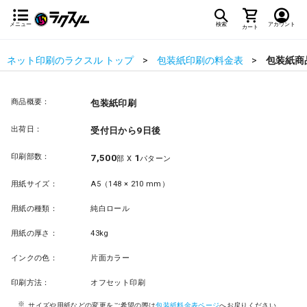
メニュー
検索
アカウント
カート
ネット印刷のラクスル トップ
包装紙印刷の料金表
包装紙商
商品概要：
包装紙印刷
出荷日：
受付日から9日後
印刷部数：
7,500
1
部 X
パターン
用紙サイズ：
A5（148 × 210 mm）
用紙の種類：
純白ロール
用紙の厚さ：
43kg
インクの色：
片面カラー
印刷方法：
オフセット印刷
サイズや用紙などの変更をご希望の際は
包装紙料金表ページ
へお戻りください。