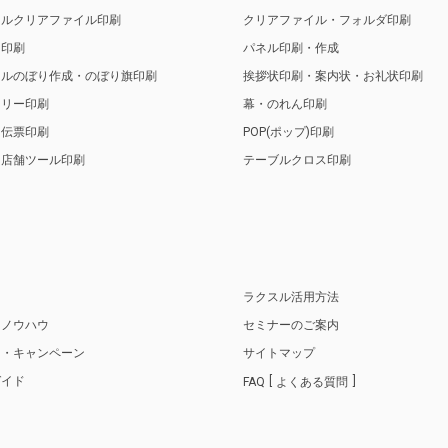
ナルクリアファイル印刷
クリアファイル・フォルダ印刷
ト印刷
パネル印刷・作成
ナルのぼり作成・のぼり旗印刷
挨拶状印刷・案内状・お礼状印刷
トリー印刷
幕・のれん印刷
・伝票印刷
POP(ポップ)印刷
・店舗ツール印刷
テーブルクロス印刷
り
ラクスル活用方法
・ノウハウ
セミナーのご案内
ス・キャンペーン
サイトマップ
ガイド
FAQ
よくある質問