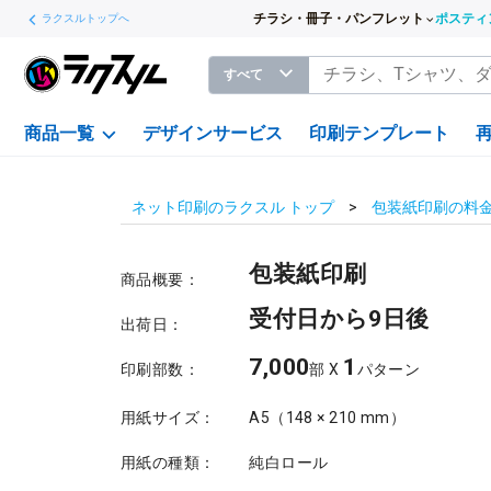
チラシ・冊子・パンフレット
ポスティ
ラクスルトップへ
すべて
商品一覧
デザインサービス
印刷テンプレート
ネット印刷のラクスル トップ
包装紙印刷の料
包装紙印刷
商品概要：
受付日から9日後
出荷日：
7,000
1
印刷部数：
部 X
パターン
用紙サイズ：
A5（148 × 210 mm）
用紙の種類：
純白ロール