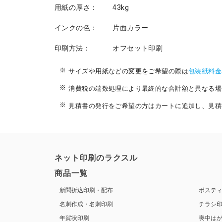
用紙の厚さ：
43kg
インクの色：
片面カラー
印刷方法：
オフセット印刷
サイズや用紙などの変更をご希望の際は
包装紙料金
消費税の端数処理により最終的な合計額と異なる場
見積書の発行をご希望の方はカートに追加し、見積
ネット印刷のラクスル
商品一覧
新聞折込印刷・配布
ポステ
名刺作成・名刺印刷
チラシ
年賀状印刷
喪中は