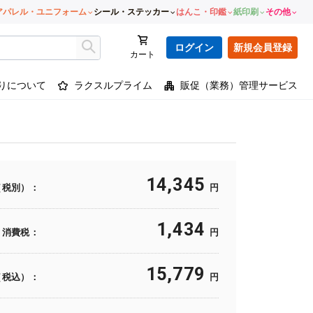
アパレル・ユニフォーム
シール・ステッカー
はんこ・印鑑
紙印刷
その他
ログイン
新規会員登録
カート
りについて
ラクスルプライム
販促（業務）管理サービス
14,345
（税別）：
円
1,434
消費税：
円
15,779
（税込）：
円