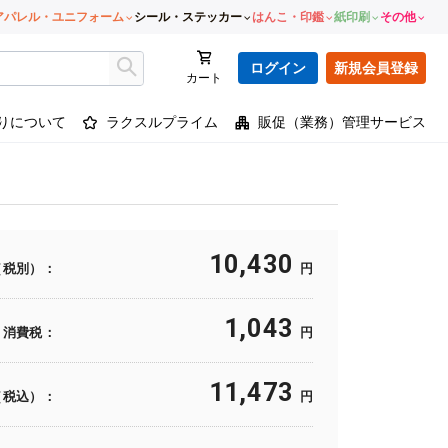
アパレル・ユニフォーム
シール・ステッカー
はんこ・印鑑
紙印刷
その他
ログイン
新規会員登録
カート
りについて
ラクスルプライム
販促（業務）管理サービス
10,430
（税別）：
円
1,043
消費税：
円
11,473
（税込）：
円