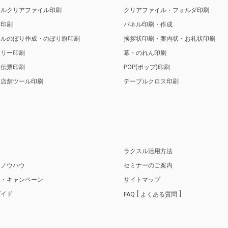
ナルクリアファイル印刷
クリアファイル・フォルダ印刷
ト印刷
パネル印刷・作成
ナルのぼり作成・のぼり旗印刷
挨拶状印刷・案内状・お礼状印刷
トリー印刷
幕・のれん印刷
・伝票印刷
POP(ポップ)印刷
・店舗ツール印刷
テーブルクロス印刷
り
ラクスル活用方法
・ノウハウ
セミナーのご案内
ス・キャンペーン
サイトマップ
ガイド
FAQ
よくある質問