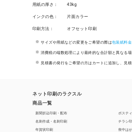
用紙の厚さ：
43kg
インクの色：
片面カラー
印刷方法：
オフセット印刷
サイズや用紙などの変更をご希望の際は
包装紙料金
消費税の端数処理により最終的な合計額と異なる場
見積書の発行をご希望の方はカートに追加し、見積
ネット印刷のラクスル
商品一覧
新聞折込印刷・配布
ポステ
名刺作成・名刺印刷
チラシ
年賀状印刷
喪中は