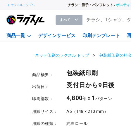
チラシ・冊子・パンフレット
ポスティ
ラクスルトップへ
すべて
商品一覧
デザインサービス
印刷テンプレート
ネット印刷のラクスル トップ
包装紙印刷の料
包装紙印刷
商品概要：
受付日から9日後
出荷日：
4,800
1
印刷部数：
部 X
パターン
用紙サイズ：
A5（148 × 210 mm）
用紙の種類：
純白ロール