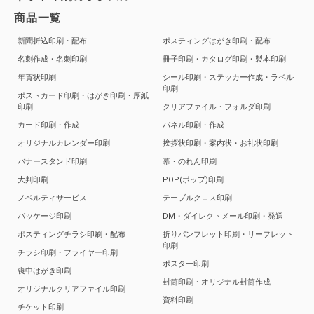
商品一覧
新聞折込印刷・配布
ポスティングはがき印刷・配布
名刺作成・名刺印刷
冊子印刷・カタログ印刷・製本印刷
年賀状印刷
シール印刷・ステッカー作成・ラベル
印刷
ポストカード印刷・はがき印刷・厚紙
印刷
クリアファイル・フォルダ印刷
カード印刷・作成
パネル印刷・作成
オリジナルカレンダー印刷
挨拶状印刷・案内状・お礼状印刷
バナースタンド印刷
幕・のれん印刷
大判印刷
POP(ポップ)印刷
ノベルティサービス
テーブルクロス印刷
パッケージ印刷
DM・ダイレクトメール印刷・発送
ポスティングチラシ印刷・配布
折りパンフレット印刷・リーフレット
印刷
チラシ印刷・フライヤー印刷
ポスター印刷
喪中はがき印刷
封筒印刷・オリジナル封筒作成
オリジナルクリアファイル印刷
資料印刷
チケット印刷