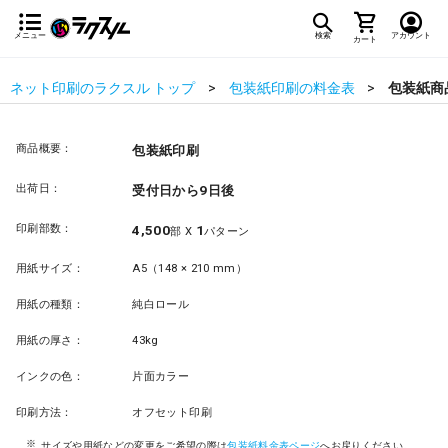
メニュー
検索
アカウント
カート
ネット印刷のラクスル トップ
包装紙印刷の料金表
包装紙商
商品概要：
包装紙印刷
出荷日：
受付日から9日後
印刷部数：
4,500
1
部 X
パターン
用紙サイズ：
A5（148 × 210 mm）
用紙の種類：
純白ロール
用紙の厚さ：
43kg
インクの色：
片面カラー
印刷方法：
オフセット印刷
サイズや用紙などの変更をご希望の際は
包装紙料金表ページ
へお戻りください。