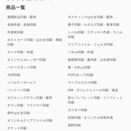
商品一覧
新聞折込印刷・配布
ポスティングはがき印刷・配布
名刺作成・名刺印刷
冊子印刷・カタログ印刷・製本印刷
年賀状印刷
シール印刷・ステッカー作成・ラベル
印刷
ポストカード印刷・はがき印刷・厚紙
印刷
クリアファイル・フォルダ印刷
カード印刷・作成
パネル印刷・作成
オリジナルカレンダー印刷
挨拶状印刷・案内状・お礼状印刷
バナースタンド印刷
幕・のれん印刷
大判印刷
POP(ポップ)印刷
ノベルティサービス
テーブルクロス印刷
パッケージ印刷
DM・ダイレクトメール印刷・発送
ポスティングチラシ印刷・配布
折りパンフレット印刷・リーフレット
印刷
チラシ印刷・フライヤー印刷
ポスター印刷
喪中はがき印刷
封筒印刷・オリジナル封筒作成
オリジナルクリアファイル印刷
資料印刷
チケット印刷