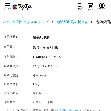
メニュー
検索
アカウント
カート
ネット印刷のラクスル トップ
包装紙印刷の料金表
包装紙商
商品概要：
包装紙印刷
出荷日：
受付日から9日後
印刷部数：
4,400
1
部 X
パターン
用紙サイズ：
A5（148 × 210 mm）
用紙の種類：
純白ロール
用紙の厚さ：
43kg
インクの色：
片面カラー
印刷方法：
オフセット印刷
サイズや用紙などの変更をご希望の際は
包装紙料金表ページ
へお戻りください。