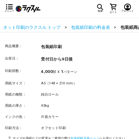
メニュー
検索
アカウント
カート
ネット印刷のラクスル トップ
包装紙印刷の料金表
包装紙商
商品概要：
包装紙印刷
出荷日：
受付日から9日後
印刷部数：
4,000
1
部 X
パターン
用紙サイズ：
A5（148 × 210 mm）
用紙の種類：
純白ロール
用紙の厚さ：
43kg
インクの色：
片面カラー
印刷方法：
オフセット印刷
サイズや用紙などの変更をご希望の際は
包装紙料金表ページ
へお戻りください。