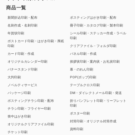
商品一覧
新聞折込印刷・配布
ポスティングはがき印刷・配布
名刺作成・名刺印刷
冊子印刷・カタログ印刷・製本印刷
年賀状印刷
シール印刷・ステッカー作成・ラベル
印刷
ポストカード印刷・はがき印刷・厚紙
印刷
クリアファイル・フォルダ印刷
カード印刷・作成
パネル印刷・作成
オリジナルカレンダー印刷
挨拶状印刷・案内状・お礼状印刷
バナースタンド印刷
幕・のれん印刷
大判印刷
POP(ポップ)印刷
ノベルティサービス
テーブルクロス印刷
パッケージ印刷
DM・ダイレクトメール印刷・発送
ポスティングチラシ印刷・配布
折りパンフレット印刷・リーフレット
印刷
チラシ印刷・フライヤー印刷
ポスター印刷
喪中はがき印刷
封筒印刷・オリジナル封筒作成
オリジナルクリアファイル印刷
資料印刷
チケット印刷