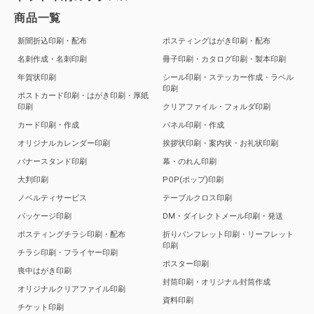
商品一覧
新聞折込印刷・配布
ポスティングはがき印刷・配布
名刺作成・名刺印刷
冊子印刷・カタログ印刷・製本印刷
年賀状印刷
シール印刷・ステッカー作成・ラベル
印刷
ポストカード印刷・はがき印刷・厚紙
印刷
クリアファイル・フォルダ印刷
カード印刷・作成
パネル印刷・作成
オリジナルカレンダー印刷
挨拶状印刷・案内状・お礼状印刷
バナースタンド印刷
幕・のれん印刷
大判印刷
POP(ポップ)印刷
ノベルティサービス
テーブルクロス印刷
パッケージ印刷
DM・ダイレクトメール印刷・発送
ポスティングチラシ印刷・配布
折りパンフレット印刷・リーフレット
印刷
チラシ印刷・フライヤー印刷
ポスター印刷
喪中はがき印刷
封筒印刷・オリジナル封筒作成
オリジナルクリアファイル印刷
資料印刷
チケット印刷