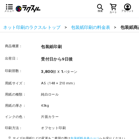
メニュー
検索
アカウント
カート
ネット印刷のラクスル トップ
包装紙印刷の料金表
包装紙商
商品概要：
包装紙印刷
出荷日：
受付日から9日後
印刷部数：
3,800
1
部 X
パターン
用紙サイズ：
A5（148 × 210 mm）
用紙の種類：
純白ロール
用紙の厚さ：
43kg
インクの色：
片面カラー
印刷方法：
オフセット印刷
サイズや用紙などの変更をご希望の際は
包装紙料金表ページ
へお戻りください。