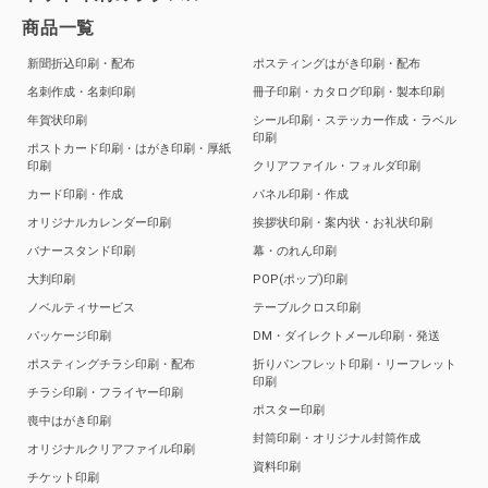
商品一覧
新聞折込印刷・配布
ポスティングはがき印刷・配布
名刺作成・名刺印刷
冊子印刷・カタログ印刷・製本印刷
年賀状印刷
シール印刷・ステッカー作成・ラベル
印刷
ポストカード印刷・はがき印刷・厚紙
印刷
クリアファイル・フォルダ印刷
カード印刷・作成
パネル印刷・作成
オリジナルカレンダー印刷
挨拶状印刷・案内状・お礼状印刷
バナースタンド印刷
幕・のれん印刷
大判印刷
POP(ポップ)印刷
ノベルティサービス
テーブルクロス印刷
パッケージ印刷
DM・ダイレクトメール印刷・発送
ポスティングチラシ印刷・配布
折りパンフレット印刷・リーフレット
印刷
チラシ印刷・フライヤー印刷
ポスター印刷
喪中はがき印刷
封筒印刷・オリジナル封筒作成
オリジナルクリアファイル印刷
資料印刷
チケット印刷