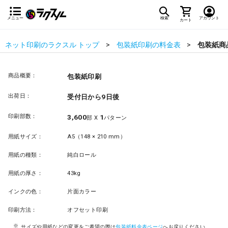
メニュー
検索
アカウント
カート
ネット印刷のラクスル トップ
包装紙印刷の料金表
包装紙商
商品概要：
包装紙印刷
出荷日：
受付日から9日後
印刷部数：
3,600
1
部 X
パターン
用紙サイズ：
A5（148 × 210 mm）
用紙の種類：
純白ロール
用紙の厚さ：
43kg
インクの色：
片面カラー
印刷方法：
オフセット印刷
サイズや用紙などの変更をご希望の際は
包装紙料金表ページ
へお戻りください。