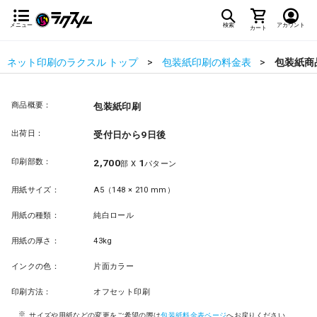
メニュー
検索
アカウント
カート
ネット印刷のラクスル トップ
包装紙印刷の料金表
包装紙商
商品概要：
包装紙印刷
出荷日：
受付日から9日後
印刷部数：
2,700
1
部 X
パターン
用紙サイズ：
A5（148 × 210 mm）
用紙の種類：
純白ロール
用紙の厚さ：
43kg
インクの色：
片面カラー
印刷方法：
オフセット印刷
サイズや用紙などの変更をご希望の際は
包装紙料金表ページ
へお戻りください。