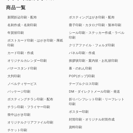
商品一覧
新聞折込印刷・配布
ポスティングはがき印刷・配布
名刺作成・名刺印刷
冊子印刷・カタログ印刷・製本印刷
年賀状印刷
シール印刷・ステッカー作成・ラベル
印刷
ポストカード印刷・はがき印刷・厚紙
印刷
クリアファイル・フォルダ印刷
カード印刷・作成
パネル印刷・作成
オリジナルカレンダー印刷
挨拶状印刷・案内状・お礼状印刷
バナースタンド印刷
幕・のれん印刷
大判印刷
POP(ポップ)印刷
ノベルティサービス
テーブルクロス印刷
パッケージ印刷
DM・ダイレクトメール印刷・発送
ポスティングチラシ印刷・配布
折りパンフレット印刷・リーフレット
印刷
チラシ印刷・フライヤー印刷
ポスター印刷
喪中はがき印刷
封筒印刷・オリジナル封筒作成
オリジナルクリアファイル印刷
資料印刷
チケット印刷