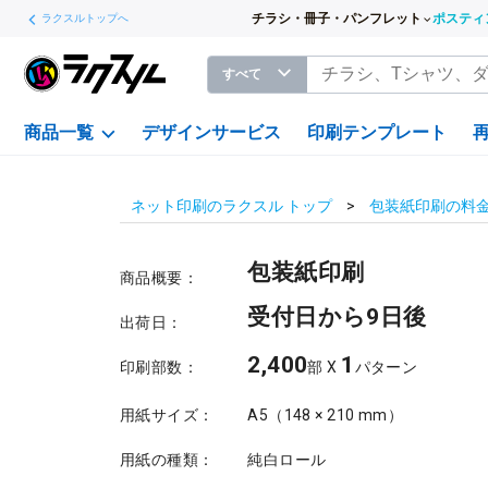
チラシ・冊子・パンフレット
ポスティ
ラクスルトップへ
すべて
商品一覧
デザインサービス
印刷テンプレート
ネット印刷のラクスル トップ
包装紙印刷の料
包装紙印刷
商品概要：
受付日から9日後
出荷日：
2,400
1
印刷部数：
部 X
パターン
用紙サイズ：
A5（148 × 210 mm）
用紙の種類：
純白ロール