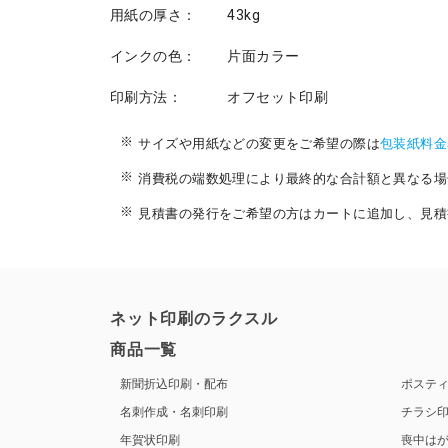
用紙の厚さ：
43kg
インクの色：
片面カラー
印刷方法：
オフセット印刷
サイズや用紙などの変更をご希望の際は
包装紙料金
消費税の端数処理により最終的な合計額と異なる場
見積書の発行をご希望の方はカートに追加し、見積
ネット印刷のラクスル
商品一覧
新聞折込印刷・配布
ポステ
名刺作成・名刺印刷
チラシ
年賀状印刷
喪中は