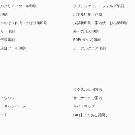
ナルクリアファイル印刷
クリアファイル・フォルダ印刷
ト印刷
パネル印刷・作成
ナルのぼり作成・のぼり旗印刷
挨拶状印刷・案内状・お礼状印刷
トリー印刷
幕・のれん印刷
・伝票印刷
POP(ポップ)印刷
・店舗ツール印刷
テーブルクロス印刷
り
ラクスル活用方法
・ノウハウ
セミナーのご案内
ス・キャンペーン
サイトマップ
ガイド
FAQ
よくある質問