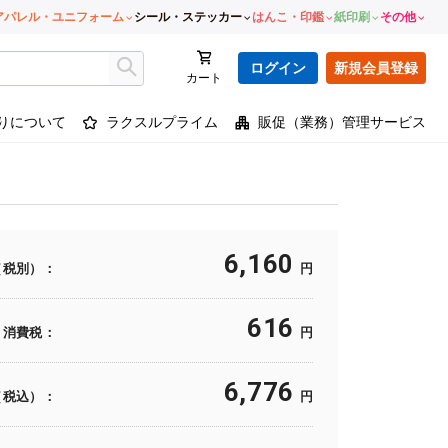
アパレル・ユニフォーム
シール・ステッカー
はんこ・印鑑
紙印刷
その他
ログイン
新規会員登録
カート
りについて
ラクスルプライム
販促（業務）管理サービス
6,160
（税別）：
円
616
消費税：
円
6,776
（税込）：
円