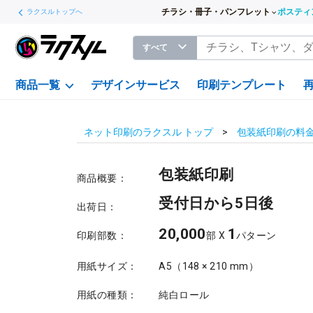
チラシ・冊子・パンフレット
ポスティ
ラクスルトップへ
すべて
商品一覧
デザインサービス
印刷テンプレート
ネット印刷のラクスル トップ
包装紙印刷の料
包装紙印刷
商品概要：
受付日から5日後
出荷日：
20,000
1
印刷部数：
部 X
パターン
用紙サイズ：
A5（148 × 210 mm）
用紙の種類：
純白ロール