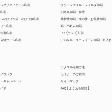
ナルクリアファイル印刷
クリアファイル・フォルダ印刷
ト印刷
パネル印刷・作成
ナルのぼり作成・のぼり旗印刷
挨拶状印刷・案内状・お礼状印刷
トリー印刷
幕・のれん印刷
・伝票印刷
POP(ポップ)印刷
・店舗ツール印刷
アパレル・ユニフォーム印刷・名入れ
り
ラクスル活用方法
・ノウハウ
セミナーのご案内
ス・キャンペーン
サイトマップ
ガイド
FAQ
よくある質問