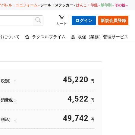
アパレル・ユニフォーム
シール・ステッカー
はんこ・印鑑
紙印刷
その他
ログイン
新規会員登録
カート
りについて
ラクスルプライム
販促（業務）管理サービス
45,220
（税別）：
円
4,522
消費税：
円
49,742
（税込）：
円