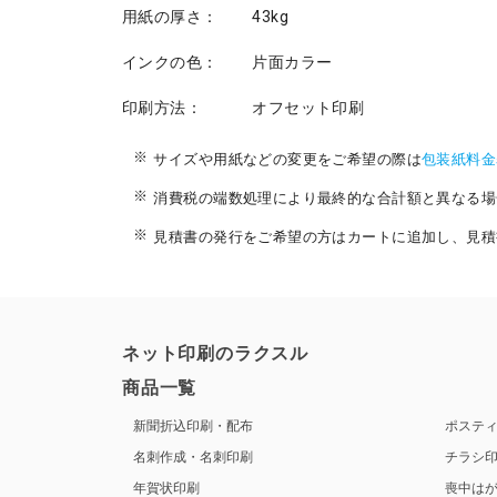
用紙の厚さ：
43kg
インクの色：
片面カラー
印刷方法：
オフセット印刷
サイズや用紙などの変更をご希望の際は
包装紙料金
消費税の端数処理により最終的な合計額と異なる場
見積書の発行をご希望の方はカートに追加し、見積
ネット印刷のラクスル
商品一覧
新聞折込印刷・配布
ポステ
名刺作成・名刺印刷
チラシ
年賀状印刷
喪中は