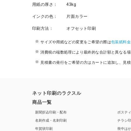
用紙の厚さ：
43kg
インクの色：
片面カラー
印刷方法：
オフセット印刷
サイズや用紙などの変更をご希望の際は
包装紙料金
消費税の端数処理により最終的な合計額と異なる場
見積書の発行をご希望の方はカートに追加し、見積
ネット印刷のラクスル
商品一覧
新聞折込印刷・配布
ポステ
名刺作成・名刺印刷
チラシ
年賀状印刷
喪中は