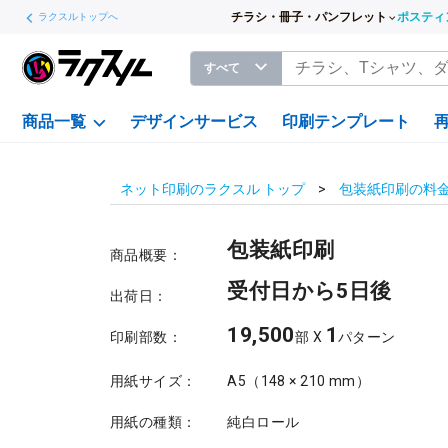
チラシ・冊子・パンフレット
ポスティ
ラクスルトップへ
すべて
商品一覧
デザインサービス
印刷テンプレート
ネット印刷のラクスル トップ
包装紙印刷の料
包装紙印刷
商品概要：
受付日から5日後
出荷日：
19,500
1
印刷部数：
部 X
パターン
用紙サイズ：
A5（148 × 210 mm）
用紙の種類：
純白ロール