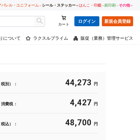
アパレル・ユニフォーム
シール・ステッカー
はんこ・印鑑
紙印刷
その他
ログイン
新規会員登録
カート
りについて
ラクスルプライム
販促（業務）管理サービス
44,273
（税別）：
円
4,427
消費税：
円
48,700
（税込）：
円