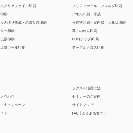
ナルクリアファイル印刷
クリアファイル・フォルダ印刷
ト印刷
パネル印刷・作成
ナルのぼり作成・のぼり旗印刷
挨拶状印刷・案内状・お礼状印刷
トリー印刷
幕・のれん印刷
・伝票印刷
POP(ポップ)印刷
・店舗ツール印刷
テーブルクロス印刷
り
ラクスル活用方法
・ノウハウ
セミナーのご案内
ス・キャンペーン
サイトマップ
ガイド
FAQ
よくある質問