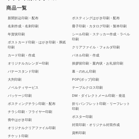
商品一覧
新聞折込印刷・配布
ポスティングはがき印刷・配布
名刺作成・名刺印刷
冊子印刷・カタログ印刷・製本印刷
年賀状印刷
シール印刷・ステッカー作成・ラベル
印刷
ポストカード印刷・はがき印刷・厚紙
印刷
クリアファイル・フォルダ印刷
カード印刷・作成
パネル印刷・作成
オリジナルカレンダー印刷
挨拶状印刷・案内状・お礼状印刷
バナースタンド印刷
幕・のれん印刷
大判印刷
POP(ポップ)印刷
ノベルティサービス
テーブルクロス印刷
パッケージ印刷
DM・ダイレクトメール印刷・発送
ポスティングチラシ印刷・配布
折りパンフレット印刷・リーフレット
印刷
チラシ印刷・フライヤー印刷
ポスター印刷
喪中はがき印刷
封筒印刷・オリジナル封筒作成
オリジナルクリアファイル印刷
資料印刷
チケット印刷