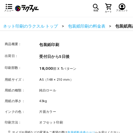
メニュー
検索
アカウント
カート
ネット印刷のラクスル トップ
包装紙印刷の料金表
包装紙商
商品概要：
包装紙印刷
出荷日：
受付日から5日後
印刷部数：
18,000
1
部 X
パターン
用紙サイズ：
A5（148 × 210 mm）
用紙の種類：
純白ロール
用紙の厚さ：
43kg
インクの色：
片面カラー
印刷方法：
オフセット印刷
サイズや用紙などの変更をご希望の際は
包装紙料金表ページ
へお戻りください。