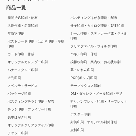
商品一覧
新聞折込印刷・配布
ポスティングはがき印刷・配布
名刺作成・名刺印刷
冊子印刷・カタログ印刷・製本印刷
年賀状印刷
シール印刷・ステッカー作成・ラベル
印刷
ポストカード印刷・はがき印刷・厚紙
印刷
クリアファイル・フォルダ印刷
カード印刷・作成
パネル印刷・作成
オリジナルカレンダー印刷
挨拶状印刷・案内状・お礼状印刷
バナースタンド印刷
幕・のれん印刷
大判印刷
POP(ポップ)印刷
ノベルティサービス
テーブルクロス印刷
パッケージ印刷
DM・ダイレクトメール印刷・発送
ポスティングチラシ印刷・配布
折りパンフレット印刷・リーフレット
印刷
チラシ印刷・フライヤー印刷
ポスター印刷
喪中はがき印刷
封筒印刷・オリジナル封筒作成
オリジナルクリアファイル印刷
資料印刷
チケット印刷