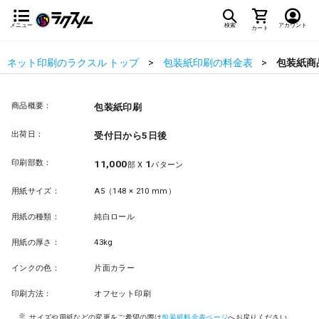
メニュー
検索
アカウント
カート
ネット印刷のラクスル トップ
包装紙印刷の料金表
包装紙商
商品概要：
包装紙印刷
出荷日：
受付日から5日後
印刷部数：
11,000
1
部 X
パターン
用紙サイズ：
A5（148 × 210 mm）
用紙の種類：
純白ロール
用紙の厚さ：
43kg
インクの色：
片面カラー
印刷方法：
オフセット印刷
サイズや用紙などの変更をご希望の際は
包装紙料金表ページ
へお戻りください。