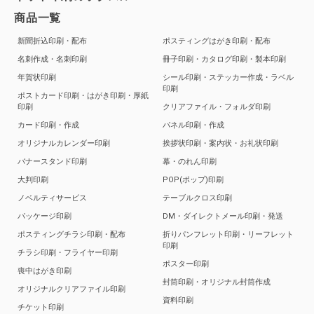
商品一覧
新聞折込印刷・配布
ポスティングはがき印刷・配布
名刺作成・名刺印刷
冊子印刷・カタログ印刷・製本印刷
年賀状印刷
シール印刷・ステッカー作成・ラベル
印刷
ポストカード印刷・はがき印刷・厚紙
印刷
クリアファイル・フォルダ印刷
カード印刷・作成
パネル印刷・作成
オリジナルカレンダー印刷
挨拶状印刷・案内状・お礼状印刷
バナースタンド印刷
幕・のれん印刷
大判印刷
POP(ポップ)印刷
ノベルティサービス
テーブルクロス印刷
パッケージ印刷
DM・ダイレクトメール印刷・発送
ポスティングチラシ印刷・配布
折りパンフレット印刷・リーフレット
印刷
チラシ印刷・フライヤー印刷
ポスター印刷
喪中はがき印刷
封筒印刷・オリジナル封筒作成
オリジナルクリアファイル印刷
資料印刷
チケット印刷