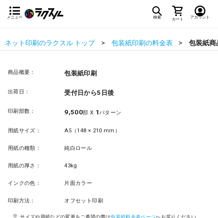
メニュー
検索
アカウント
カート
ネット印刷のラクスル トップ
包装紙印刷の料金表
包装紙商
商品概要：
包装紙印刷
出荷日：
受付日から5日後
印刷部数：
9,500
1
部 X
パターン
用紙サイズ：
A5（148 × 210 mm）
用紙の種類：
純白ロール
用紙の厚さ：
43kg
インクの色：
片面カラー
印刷方法：
オフセット印刷
サイズや用紙などの変更をご希望の際は
包装紙料金表ページ
へお戻りください。