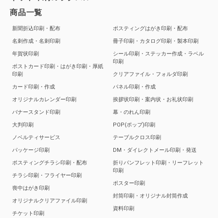
商品一覧
新聞折込印刷・配布
ポスティングはがき印刷・配布
名刺作成・名刺印刷
冊子印刷・カタログ印刷・製本印刷
年賀状印刷
シール印刷・ステッカー作成・ラベル
印刷
ポストカード印刷・はがき印刷・厚紙
印刷
クリアファイル・フォルダ印刷
カード印刷・作成
パネル印刷・作成
オリジナルカレンダー印刷
挨拶状印刷・案内状・お礼状印刷
バナースタンド印刷
幕・のれん印刷
大判印刷
POP(ポップ)印刷
ノベルティサービス
テーブルクロス印刷
パッケージ印刷
DM・ダイレクトメール印刷・発送
ポスティングチラシ印刷・配布
折りパンフレット印刷・リーフレット
印刷
チラシ印刷・フライヤー印刷
ポスター印刷
喪中はがき印刷
封筒印刷・オリジナル封筒作成
オリジナルクリアファイル印刷
資料印刷
チケット印刷