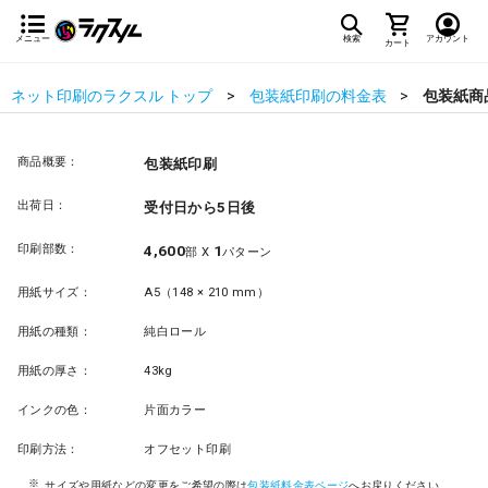
メニュー
検索
アカウント
カート
ネット印刷のラクスル トップ
包装紙印刷の料金表
包装紙商
商品概要：
包装紙印刷
出荷日：
受付日から5日後
印刷部数：
4,600
1
部 X
パターン
用紙サイズ：
A5（148 × 210 mm）
用紙の種類：
純白ロール
用紙の厚さ：
43kg
インクの色：
片面カラー
印刷方法：
オフセット印刷
サイズや用紙などの変更をご希望の際は
包装紙料金表ページ
へお戻りください。