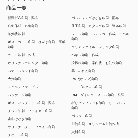
商品一覧
新聞折込印刷・配布
ポスティングはがき印刷・配布
名刺作成・名刺印刷
冊子印刷・カタログ印刷・製本印刷
年賀状印刷
シール印刷・ステッカー作成・ラベル
印刷
ポストカード印刷・はがき印刷・厚紙
印刷
クリアファイル・フォルダ印刷
カード印刷・作成
パネル印刷・作成
オリジナルカレンダー印刷
挨拶状印刷・案内状・お礼状印刷
バナースタンド印刷
幕・のれん印刷
大判印刷
POP(ポップ)印刷
ノベルティサービス
テーブルクロス印刷
パッケージ印刷
DM・ダイレクトメール印刷・発送
ポスティングチラシ印刷・配布
折りパンフレット印刷・リーフレット
印刷
チラシ印刷・フライヤー印刷
ポスター印刷
喪中はがき印刷
封筒印刷・オリジナル封筒作成
オリジナルクリアファイル印刷
資料印刷
チケット印刷