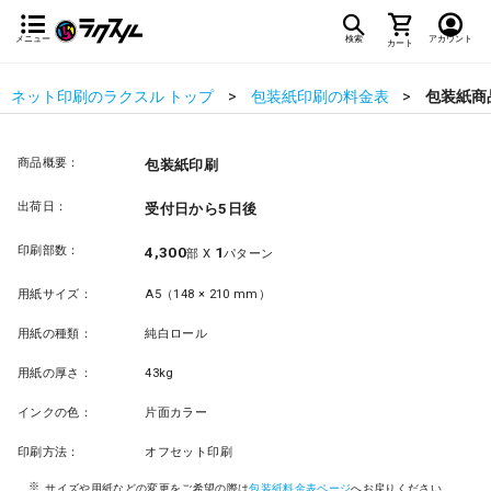
メニュー
検索
アカウント
カート
ネット印刷のラクスル トップ
包装紙印刷の料金表
包装紙商
商品概要：
包装紙印刷
出荷日：
受付日から5日後
印刷部数：
4,300
1
部 X
パターン
用紙サイズ：
A5（148 × 210 mm）
用紙の種類：
純白ロール
用紙の厚さ：
43kg
インクの色：
片面カラー
印刷方法：
オフセット印刷
サイズや用紙などの変更をご希望の際は
包装紙料金表ページ
へお戻りください。