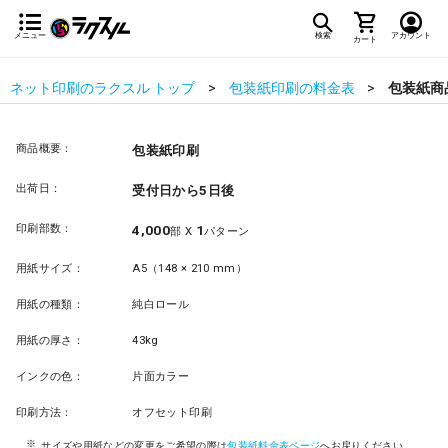
メニュー
検索
アカウント
カート
ネット印刷のラクスル トップ
包装紙印刷の料金表
包装紙商
商品概要：
包装紙印刷
出荷日：
受付日から5日後
印刷部数：
4,000
1
部 X
パターン
用紙サイズ：
A5（148 × 210 mm）
用紙の種類：
純白ロール
用紙の厚さ：
43kg
インクの色：
片面カラー
印刷方法：
オフセット印刷
サイズや用紙などの変更をご希望の際は
包装紙料金表ページ
へお戻りください。