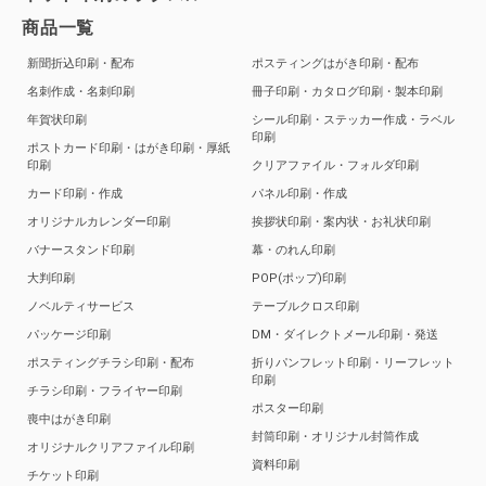
商品一覧
新聞折込印刷・配布
ポスティングはがき印刷・配布
名刺作成・名刺印刷
冊子印刷・カタログ印刷・製本印刷
年賀状印刷
シール印刷・ステッカー作成・ラベル
印刷
ポストカード印刷・はがき印刷・厚紙
印刷
クリアファイル・フォルダ印刷
カード印刷・作成
パネル印刷・作成
オリジナルカレンダー印刷
挨拶状印刷・案内状・お礼状印刷
バナースタンド印刷
幕・のれん印刷
大判印刷
POP(ポップ)印刷
ノベルティサービス
テーブルクロス印刷
パッケージ印刷
DM・ダイレクトメール印刷・発送
ポスティングチラシ印刷・配布
折りパンフレット印刷・リーフレット
印刷
チラシ印刷・フライヤー印刷
ポスター印刷
喪中はがき印刷
封筒印刷・オリジナル封筒作成
オリジナルクリアファイル印刷
資料印刷
チケット印刷