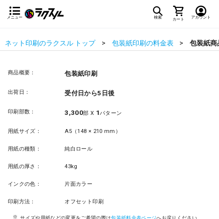
メニュー
検索
アカウント
カート
ネット印刷のラクスル トップ
包装紙印刷の料金表
包装紙商
商品概要：
包装紙印刷
出荷日：
受付日から5日後
印刷部数：
3,300
1
部 X
パターン
用紙サイズ：
A5（148 × 210 mm）
用紙の種類：
純白ロール
用紙の厚さ：
43kg
インクの色：
片面カラー
印刷方法：
オフセット印刷
サイズや用紙などの変更をご希望の際は
包装紙料金表ページ
へお戻りください。