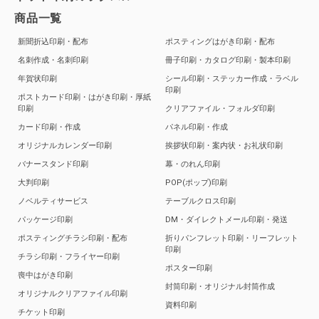
商品一覧
新聞折込印刷・配布
ポスティングはがき印刷・配布
名刺作成・名刺印刷
冊子印刷・カタログ印刷・製本印刷
年賀状印刷
シール印刷・ステッカー作成・ラベル
印刷
ポストカード印刷・はがき印刷・厚紙
印刷
クリアファイル・フォルダ印刷
カード印刷・作成
パネル印刷・作成
オリジナルカレンダー印刷
挨拶状印刷・案内状・お礼状印刷
バナースタンド印刷
幕・のれん印刷
大判印刷
POP(ポップ)印刷
ノベルティサービス
テーブルクロス印刷
パッケージ印刷
DM・ダイレクトメール印刷・発送
ポスティングチラシ印刷・配布
折りパンフレット印刷・リーフレット
印刷
チラシ印刷・フライヤー印刷
ポスター印刷
喪中はがき印刷
封筒印刷・オリジナル封筒作成
オリジナルクリアファイル印刷
資料印刷
チケット印刷