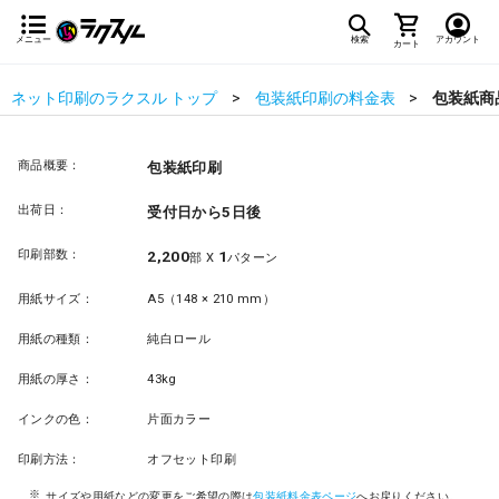
メニュー
検索
アカウント
カート
ネット印刷のラクスル トップ
包装紙印刷の料金表
包装紙商
商品概要：
包装紙印刷
出荷日：
受付日から5日後
印刷部数：
2,200
1
部 X
パターン
用紙サイズ：
A5（148 × 210 mm）
用紙の種類：
純白ロール
用紙の厚さ：
43kg
インクの色：
片面カラー
印刷方法：
オフセット印刷
サイズや用紙などの変更をご希望の際は
包装紙料金表ページ
へお戻りください。