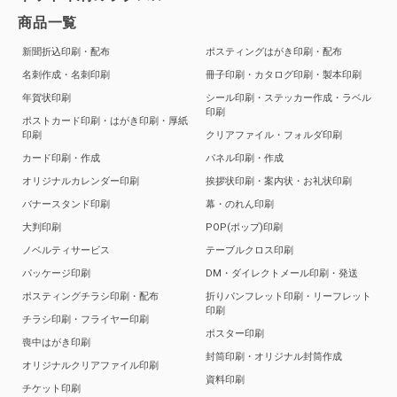
商品一覧
新聞折込印刷・配布
ポスティングはがき印刷・配布
名刺作成・名刺印刷
冊子印刷・カタログ印刷・製本印刷
年賀状印刷
シール印刷・ステッカー作成・ラベル
印刷
ポストカード印刷・はがき印刷・厚紙
印刷
クリアファイル・フォルダ印刷
カード印刷・作成
パネル印刷・作成
オリジナルカレンダー印刷
挨拶状印刷・案内状・お礼状印刷
バナースタンド印刷
幕・のれん印刷
大判印刷
POP(ポップ)印刷
ノベルティサービス
テーブルクロス印刷
パッケージ印刷
DM・ダイレクトメール印刷・発送
ポスティングチラシ印刷・配布
折りパンフレット印刷・リーフレット
印刷
チラシ印刷・フライヤー印刷
ポスター印刷
喪中はがき印刷
封筒印刷・オリジナル封筒作成
オリジナルクリアファイル印刷
資料印刷
チケット印刷