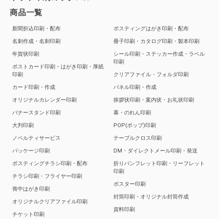
商品一覧
新聞折込印刷・配布
ポスティングはがき印刷・配布
名刺作成・名刺印刷
冊子印刷・カタログ印刷・製本印刷
年賀状印刷
シール印刷・ステッカー作成・ラベル
印刷
ポストカード印刷・はがき印刷・厚紙
印刷
クリアファイル・フォルダ印刷
カード印刷・作成
パネル印刷・作成
オリジナルカレンダー印刷
挨拶状印刷・案内状・お礼状印刷
バナースタンド印刷
幕・のれん印刷
大判印刷
POP(ポップ)印刷
ノベルティサービス
テーブルクロス印刷
パッケージ印刷
DM・ダイレクトメール印刷・発送
ポスティングチラシ印刷・配布
折りパンフレット印刷・リーフレット
印刷
チラシ印刷・フライヤー印刷
ポスター印刷
喪中はがき印刷
封筒印刷・オリジナル封筒作成
オリジナルクリアファイル印刷
資料印刷
チケット印刷