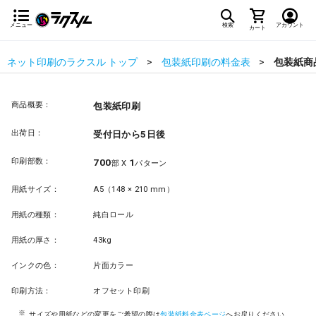
メニュー
検索
アカウント
カート
ネット印刷のラクスル トップ
包装紙印刷の料金表
包装紙商
商品概要：
包装紙印刷
出荷日：
受付日から5日後
印刷部数：
700
1
部 X
パターン
用紙サイズ：
A5（148 × 210 mm）
用紙の種類：
純白ロール
用紙の厚さ：
43kg
インクの色：
片面カラー
印刷方法：
オフセット印刷
サイズや用紙などの変更をご希望の際は
包装紙料金表ページ
へお戻りください。