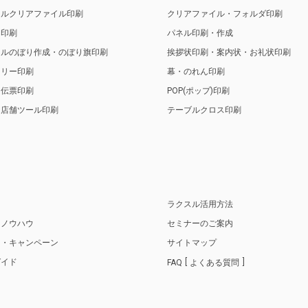
ナルクリアファイル印刷
クリアファイル・フォルダ印刷
ト印刷
パネル印刷・作成
ナルのぼり作成・のぼり旗印刷
挨拶状印刷・案内状・お礼状印刷
トリー印刷
幕・のれん印刷
・伝票印刷
POP(ポップ)印刷
・店舗ツール印刷
テーブルクロス印刷
り
ラクスル活用方法
・ノウハウ
セミナーのご案内
ス・キャンペーン
サイトマップ
ガイド
FAQ
よくある質問