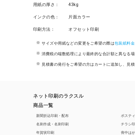
用紙の厚さ：
43kg
インクの色：
片面カラー
印刷方法：
オフセット印刷
サイズや用紙などの変更をご希望の際は
包装紙料金
消費税の端数処理により最終的な合計額と異なる場
見積書の発行をご希望の方はカートに追加し、見積
ネット印刷のラクスル
商品一覧
新聞折込印刷・配布
ポステ
名刺作成・名刺印刷
チラシ
年賀状印刷
喪中は