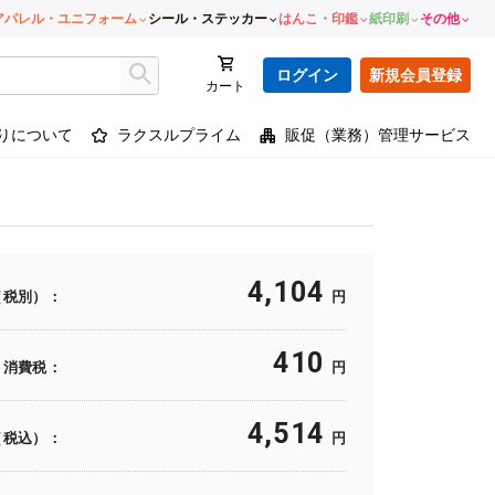
アパレル・ユニフォーム
シール・ステッカー
はんこ・印鑑
紙印刷
その他
ログイン
新規会員登録
カート
りについて
ラクスルプライム
販促（業務）管理サービス
4,104
（税別）：
円
410
消費税：
円
4,514
（税込）：
円