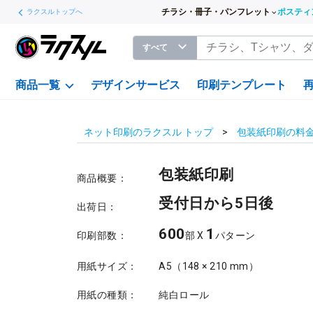
チラシ・冊子・パンフレット
ポスティ
ラクスルトップへ
すべて
商品一覧
デザインサービス
印刷テンプレート
ネット印刷のラクスル トップ
包装紙印刷の料
包装紙印刷
商品概要：
受付日から5日後
出荷日：
600
1
印刷部数：
部 X
パターン
用紙サイズ：
A5（148 × 210 mm）
用紙の種類：
純白ロール