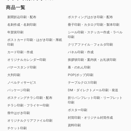
商品一覧
新聞折込印刷・配布
ポスティングはがき印刷・配布
名刺作成・名刺印刷
冊子印刷・カタログ印刷・製本印刷
年賀状印刷
シール印刷・ステッカー作成・ラベル
印刷
ポストカード印刷・はがき印刷・厚紙
印刷
クリアファイル・フォルダ印刷
カード印刷・作成
パネル印刷・作成
オリジナルカレンダー印刷
挨拶状印刷・案内状・お礼状印刷
バナースタンド印刷
幕・のれん印刷
大判印刷
POP(ポップ)印刷
ノベルティサービス
テーブルクロス印刷
パッケージ印刷
DM・ダイレクトメール印刷・発送
ポスティングチラシ印刷・配布
折りパンフレット印刷・リーフレット
印刷
チラシ印刷・フライヤー印刷
ポスター印刷
喪中はがき印刷
封筒印刷・オリジナル封筒作成
オリジナルクリアファイル印刷
資料印刷
チケット印刷