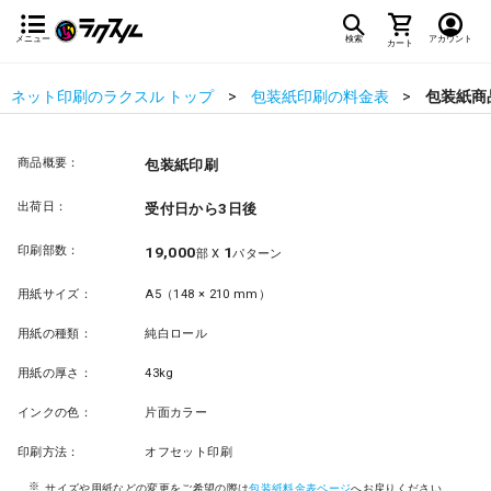
メニュー
検索
アカウント
カート
ネット印刷のラクスル トップ
包装紙印刷の料金表
包装紙商
商品概要：
包装紙印刷
出荷日：
受付日から3日後
印刷部数：
19,000
1
部 X
パターン
用紙サイズ：
A5（148 × 210 mm）
用紙の種類：
純白ロール
用紙の厚さ：
43kg
インクの色：
片面カラー
印刷方法：
オフセット印刷
サイズや用紙などの変更をご希望の際は
包装紙料金表ページ
へお戻りください。