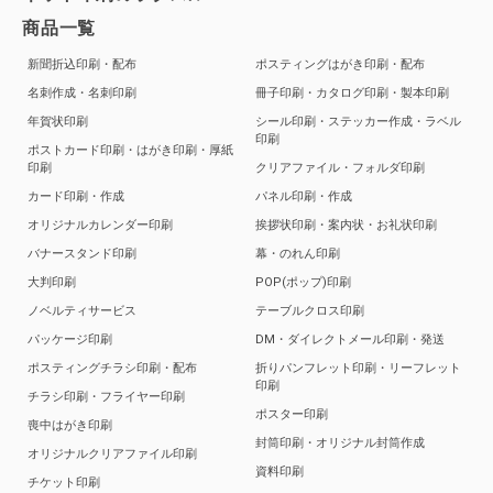
商品一覧
新聞折込印刷・配布
ポスティングはがき印刷・配布
名刺作成・名刺印刷
冊子印刷・カタログ印刷・製本印刷
年賀状印刷
シール印刷・ステッカー作成・ラベル
印刷
ポストカード印刷・はがき印刷・厚紙
印刷
クリアファイル・フォルダ印刷
カード印刷・作成
パネル印刷・作成
オリジナルカレンダー印刷
挨拶状印刷・案内状・お礼状印刷
バナースタンド印刷
幕・のれん印刷
大判印刷
POP(ポップ)印刷
ノベルティサービス
テーブルクロス印刷
パッケージ印刷
DM・ダイレクトメール印刷・発送
ポスティングチラシ印刷・配布
折りパンフレット印刷・リーフレット
印刷
チラシ印刷・フライヤー印刷
ポスター印刷
喪中はがき印刷
封筒印刷・オリジナル封筒作成
オリジナルクリアファイル印刷
資料印刷
チケット印刷