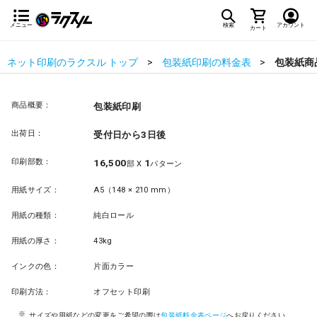
メニュー
検索
アカウント
カート
ネット印刷のラクスル トップ
包装紙印刷の料金表
包装紙商
商品概要：
包装紙印刷
出荷日：
受付日から3日後
印刷部数：
16,500
1
部 X
パターン
用紙サイズ：
A5（148 × 210 mm）
用紙の種類：
純白ロール
用紙の厚さ：
43kg
インクの色：
片面カラー
印刷方法：
オフセット印刷
サイズや用紙などの変更をご希望の際は
包装紙料金表ページ
へお戻りください。