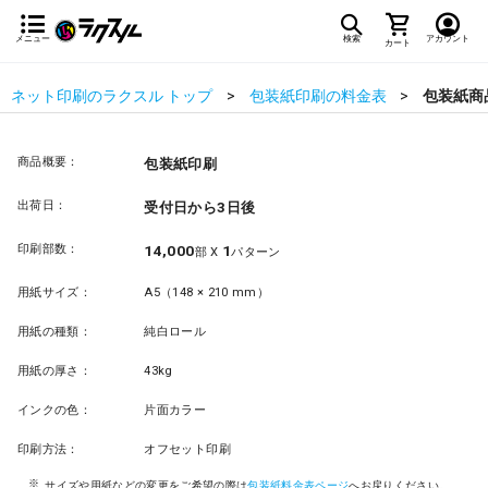
メニュー
検索
アカウント
カート
ネット印刷のラクスル トップ
包装紙印刷の料金表
包装紙商
商品概要：
包装紙印刷
出荷日：
受付日から3日後
印刷部数：
14,000
1
部 X
パターン
用紙サイズ：
A5（148 × 210 mm）
用紙の種類：
純白ロール
用紙の厚さ：
43kg
インクの色：
片面カラー
印刷方法：
オフセット印刷
サイズや用紙などの変更をご希望の際は
包装紙料金表ページ
へお戻りください。