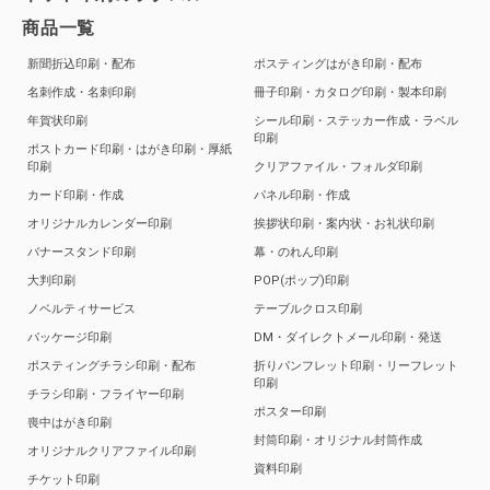
商品一覧
新聞折込印刷・配布
ポスティングはがき印刷・配布
名刺作成・名刺印刷
冊子印刷・カタログ印刷・製本印刷
年賀状印刷
シール印刷・ステッカー作成・ラベル
印刷
ポストカード印刷・はがき印刷・厚紙
印刷
クリアファイル・フォルダ印刷
カード印刷・作成
パネル印刷・作成
オリジナルカレンダー印刷
挨拶状印刷・案内状・お礼状印刷
バナースタンド印刷
幕・のれん印刷
大判印刷
POP(ポップ)印刷
ノベルティサービス
テーブルクロス印刷
パッケージ印刷
DM・ダイレクトメール印刷・発送
ポスティングチラシ印刷・配布
折りパンフレット印刷・リーフレット
印刷
チラシ印刷・フライヤー印刷
ポスター印刷
喪中はがき印刷
封筒印刷・オリジナル封筒作成
オリジナルクリアファイル印刷
資料印刷
チケット印刷