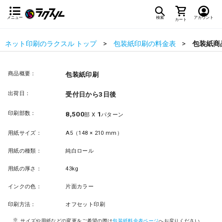
メニュー
検索
アカウント
カート
ネット印刷のラクスル トップ
包装紙印刷の料金表
包装紙商
商品概要：
包装紙印刷
出荷日：
受付日から3日後
印刷部数：
8,500
1
部 X
パターン
用紙サイズ：
A5（148 × 210 mm）
用紙の種類：
純白ロール
用紙の厚さ：
43kg
インクの色：
片面カラー
印刷方法：
オフセット印刷
サイズや用紙などの変更をご希望の際は
包装紙料金表ページ
へお戻りください。