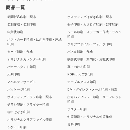
商品一覧
新聞折込印刷・配布
ポスティングはがき印刷・配布
名刺作成・名刺印刷
冊子印刷・カタログ印刷・製本印刷
年賀状印刷
シール印刷・ステッカー作成・ラベル
印刷
ポストカード印刷・はがき印刷・厚紙
印刷
クリアファイル・フォルダ印刷
カード印刷・作成
パネル印刷・作成
オリジナルカレンダー印刷
挨拶状印刷・案内状・お礼状印刷
バナースタンド印刷
幕・のれん印刷
大判印刷
POP(ポップ)印刷
ノベルティサービス
テーブルクロス印刷
パッケージ印刷
DM・ダイレクトメール印刷・発送
ポスティングチラシ印刷・配布
折りパンフレット印刷・リーフレット
印刷
チラシ印刷・フライヤー印刷
ポスター印刷
喪中はがき印刷
封筒印刷・オリジナル封筒作成
オリジナルクリアファイル印刷
資料印刷
チケット印刷