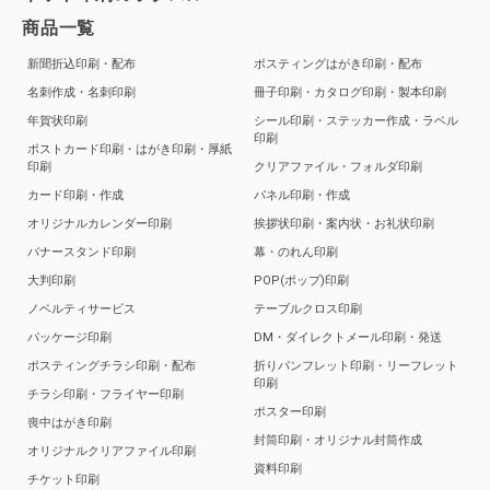
商品一覧
新聞折込印刷・配布
ポスティングはがき印刷・配布
名刺作成・名刺印刷
冊子印刷・カタログ印刷・製本印刷
年賀状印刷
シール印刷・ステッカー作成・ラベル
印刷
ポストカード印刷・はがき印刷・厚紙
印刷
クリアファイル・フォルダ印刷
カード印刷・作成
パネル印刷・作成
オリジナルカレンダー印刷
挨拶状印刷・案内状・お礼状印刷
バナースタンド印刷
幕・のれん印刷
大判印刷
POP(ポップ)印刷
ノベルティサービス
テーブルクロス印刷
パッケージ印刷
DM・ダイレクトメール印刷・発送
ポスティングチラシ印刷・配布
折りパンフレット印刷・リーフレット
印刷
チラシ印刷・フライヤー印刷
ポスター印刷
喪中はがき印刷
封筒印刷・オリジナル封筒作成
オリジナルクリアファイル印刷
資料印刷
チケット印刷