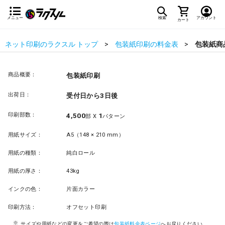
メニュー
検索
アカウント
カート
ネット印刷のラクスル トップ
包装紙印刷の料金表
包装紙商
商品概要：
包装紙印刷
出荷日：
受付日から3日後
印刷部数：
4,500
1
部 X
パターン
用紙サイズ：
A5（148 × 210 mm）
用紙の種類：
純白ロール
用紙の厚さ：
43kg
インクの色：
片面カラー
印刷方法：
オフセット印刷
サイズや用紙などの変更をご希望の際は
包装紙料金表ページ
へお戻りください。