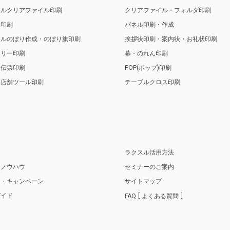
ナルクリアファイル印刷
クリアファイル・フォルダ印刷
ト印刷
パネル印刷・作成
ナルのぼり作成・のぼり旗印刷
挨拶状印刷・案内状・お礼状印刷
トリー印刷
幕・のれん印刷
・伝票印刷
POP(ポップ)印刷
・店舗ツール印刷
テーブルクロス印刷
り
ラクスル活用方法
・ノウハウ
セミナーのご案内
ス・キャンペーン
サイトマップ
ガイド
FAQ
よくある質問