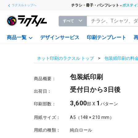
チラシ・冊子・パンフレット
ポスティ
ラクスルトップへ
すべて
商品一覧
デザインサービス
印刷テンプレート
ネット印刷のラクスル トップ
包装紙印刷の料
包装紙印刷
商品概要：
受付日から3日後
出荷日：
3,600
1
印刷部数：
部 X
パターン
用紙サイズ：
A5（148 × 210 mm）
用紙の種類：
純白ロール