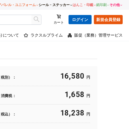
アパレル・ユニフォーム
シール・ステッカー
はんこ・印鑑
紙印刷
その他
ログイン
新規会員登録
カート
りについて
ラクスルプライム
販促（業務）管理サービス
16,580
（税別）：
円
1,658
消費税：
円
18,238
（税込）：
円