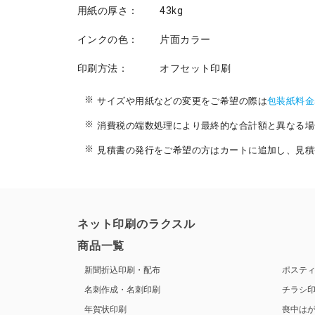
用紙の厚さ：
43kg
インクの色：
片面カラー
印刷方法：
オフセット印刷
サイズや用紙などの変更をご希望の際は
包装紙料金
消費税の端数処理により最終的な合計額と異なる場
見積書の発行をご希望の方はカートに追加し、見積
ネット印刷のラクスル
商品一覧
新聞折込印刷・配布
ポステ
名刺作成・名刺印刷
チラシ
年賀状印刷
喪中は