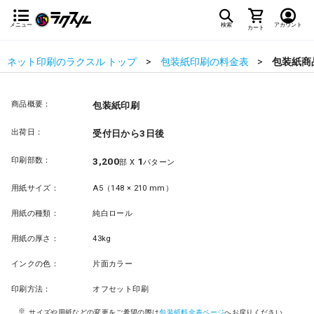
メニュー
検索
アカウント
カート
ネット印刷のラクスル トップ
包装紙印刷の料金表
包装紙商
商品概要：
包装紙印刷
出荷日：
受付日から3日後
印刷部数：
3,200
1
部 X
パターン
用紙サイズ：
A5（148 × 210 mm）
用紙の種類：
純白ロール
用紙の厚さ：
43kg
インクの色：
片面カラー
印刷方法：
オフセット印刷
サイズや用紙などの変更をご希望の際は
包装紙料金表ページ
へお戻りください。