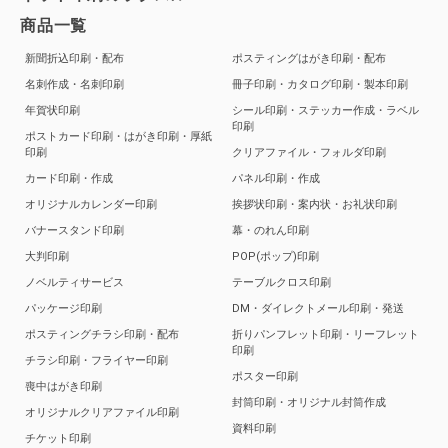
商品一覧
新聞折込印刷・配布
ポスティングはがき印刷・配布
名刺作成・名刺印刷
冊子印刷・カタログ印刷・製本印刷
年賀状印刷
シール印刷・ステッカー作成・ラベル
印刷
ポストカード印刷・はがき印刷・厚紙
印刷
クリアファイル・フォルダ印刷
カード印刷・作成
パネル印刷・作成
オリジナルカレンダー印刷
挨拶状印刷・案内状・お礼状印刷
バナースタンド印刷
幕・のれん印刷
大判印刷
POP(ポップ)印刷
ノベルティサービス
テーブルクロス印刷
パッケージ印刷
DM・ダイレクトメール印刷・発送
ポスティングチラシ印刷・配布
折りパンフレット印刷・リーフレット
印刷
チラシ印刷・フライヤー印刷
ポスター印刷
喪中はがき印刷
封筒印刷・オリジナル封筒作成
オリジナルクリアファイル印刷
資料印刷
チケット印刷