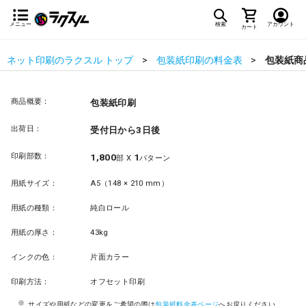
メニュー
検索
アカウント
カート
ネット印刷のラクスル トップ
包装紙印刷の料金表
包装紙商
商品概要：
包装紙印刷
出荷日：
受付日から3日後
印刷部数：
1,800
1
部 X
パターン
用紙サイズ：
A5（148 × 210 mm）
用紙の種類：
純白ロール
用紙の厚さ：
43kg
インクの色：
片面カラー
印刷方法：
オフセット印刷
サイズや用紙などの変更をご希望の際は
包装紙料金表ページ
へお戻りください。