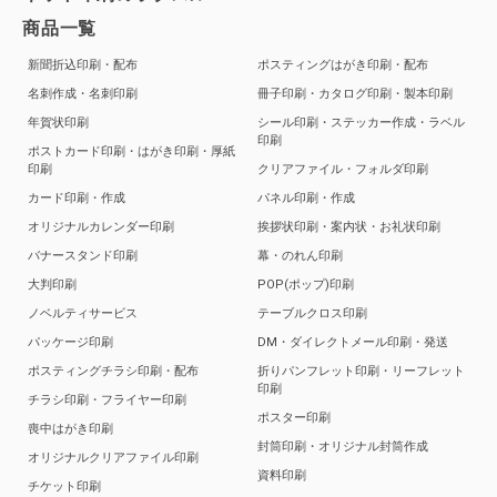
商品一覧
新聞折込印刷・配布
ポスティングはがき印刷・配布
名刺作成・名刺印刷
冊子印刷・カタログ印刷・製本印刷
年賀状印刷
シール印刷・ステッカー作成・ラベル
印刷
ポストカード印刷・はがき印刷・厚紙
印刷
クリアファイル・フォルダ印刷
カード印刷・作成
パネル印刷・作成
オリジナルカレンダー印刷
挨拶状印刷・案内状・お礼状印刷
バナースタンド印刷
幕・のれん印刷
大判印刷
POP(ポップ)印刷
ノベルティサービス
テーブルクロス印刷
パッケージ印刷
DM・ダイレクトメール印刷・発送
ポスティングチラシ印刷・配布
折りパンフレット印刷・リーフレット
印刷
チラシ印刷・フライヤー印刷
ポスター印刷
喪中はがき印刷
封筒印刷・オリジナル封筒作成
オリジナルクリアファイル印刷
資料印刷
チケット印刷