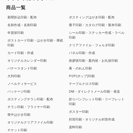
商品一覧
新聞折込印刷・配布
ポスティングはがき印刷・配布
名刺作成・名刺印刷
冊子印刷・カタログ印刷・製本印刷
年賀状印刷
シール印刷・ステッカー作成・ラベル
印刷
ポストカード印刷・はがき印刷・厚紙
印刷
クリアファイル・フォルダ印刷
カード印刷・作成
パネル印刷・作成
オリジナルカレンダー印刷
挨拶状印刷・案内状・お礼状印刷
バナースタンド印刷
幕・のれん印刷
大判印刷
POP(ポップ)印刷
ノベルティサービス
テーブルクロス印刷
パッケージ印刷
DM・ダイレクトメール印刷・発送
ポスティングチラシ印刷・配布
折りパンフレット印刷・リーフレット
印刷
チラシ印刷・フライヤー印刷
ポスター印刷
喪中はがき印刷
封筒印刷・オリジナル封筒作成
オリジナルクリアファイル印刷
資料印刷
チケット印刷