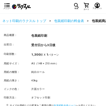
メニュー
検索
アカウント
カート
ネット印刷のラクスル トップ
包装紙印刷の料金表
包装紙商
商品概要：
包装紙印刷
出荷日：
受付日から3日後
印刷部数：
1,300
1
部 X
パターン
用紙サイズ：
A5（148 × 210 mm）
用紙の種類：
純白ロール
用紙の厚さ：
43kg
インクの色：
片面カラー
印刷方法：
オフセット印刷
サイズや用紙などの変更をご希望の際は
包装紙料金表ページ
へお戻りください。