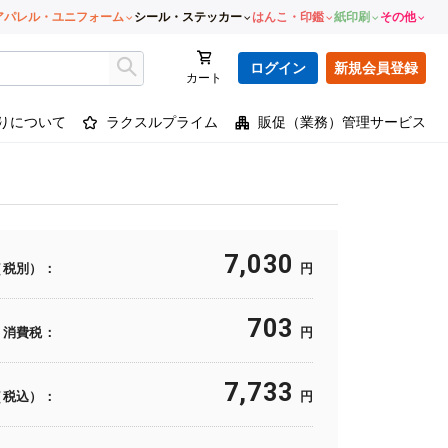
アパレル・ユニフォーム
シール・ステッカー
はんこ・印鑑
紙印刷
その他
ログイン
新規会員登録
カート
りについて
ラクスルプライム
販促（業務）管理サービス
7,030
（税別）：
円
703
消費税：
円
7,733
（税込）：
円