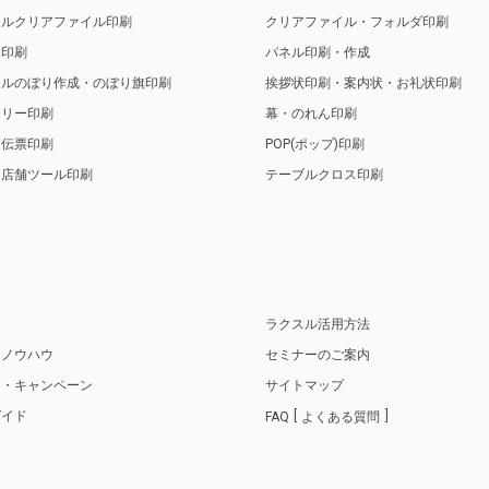
ナルクリアファイル印刷
クリアファイル・フォルダ印刷
ト印刷
パネル印刷・作成
ナルのぼり作成・のぼり旗印刷
挨拶状印刷・案内状・お礼状印刷
トリー印刷
幕・のれん印刷
・伝票印刷
POP(ポップ)印刷
・店舗ツール印刷
テーブルクロス印刷
り
ラクスル活用方法
・ノウハウ
セミナーのご案内
ス・キャンペーン
サイトマップ
ガイド
FAQ
よくある質問