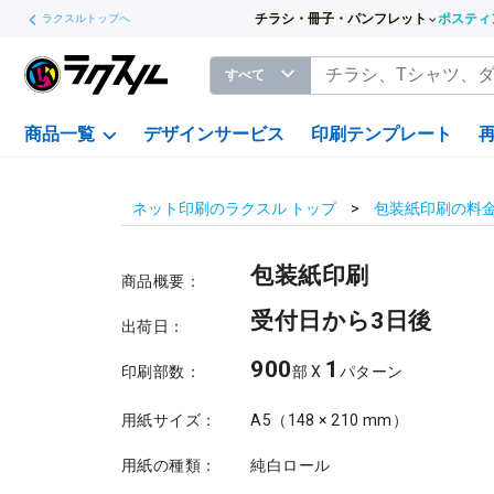
チラシ・冊子・パンフレット
ポスティ
ラクスルトップへ
すべて
商品一覧
デザインサービス
印刷テンプレート
ネット印刷のラクスル トップ
包装紙印刷の料
包装紙印刷
商品概要：
受付日から3日後
出荷日：
900
1
印刷部数：
部 X
パターン
用紙サイズ：
A5（148 × 210 mm）
用紙の種類：
純白ロール