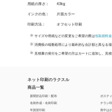
用紙の厚さ：
43kg
インクの色：
片面カラー
印刷方法：
オフセット印刷
サイズや用紙などの変更をご希望の際は
包装紙料金
消費税の端数処理により最終的な合計額と異なる場
見積書の発行をご希望の方はカートに追加し、見積
ネット印刷のラクスル
商品一覧
新聞折込印刷・配布
ポステ
名刺作成・名刺印刷
チラシ
年賀状印刷
喪中は