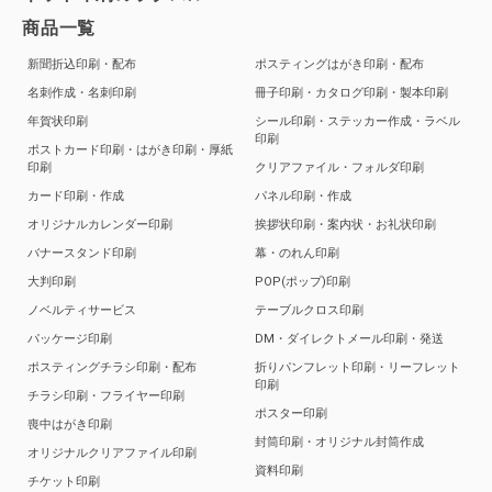
商品一覧
新聞折込印刷・配布
ポスティングはがき印刷・配布
名刺作成・名刺印刷
冊子印刷・カタログ印刷・製本印刷
年賀状印刷
シール印刷・ステッカー作成・ラベル
印刷
ポストカード印刷・はがき印刷・厚紙
印刷
クリアファイル・フォルダ印刷
カード印刷・作成
パネル印刷・作成
オリジナルカレンダー印刷
挨拶状印刷・案内状・お礼状印刷
バナースタンド印刷
幕・のれん印刷
大判印刷
POP(ポップ)印刷
ノベルティサービス
テーブルクロス印刷
パッケージ印刷
DM・ダイレクトメール印刷・発送
ポスティングチラシ印刷・配布
折りパンフレット印刷・リーフレット
印刷
チラシ印刷・フライヤー印刷
ポスター印刷
喪中はがき印刷
封筒印刷・オリジナル封筒作成
オリジナルクリアファイル印刷
資料印刷
チケット印刷