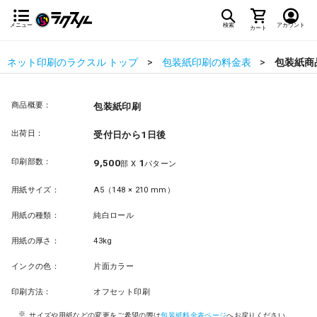
メニュー
検索
アカウント
カート
ネット印刷のラクスル トップ
包装紙印刷の料金表
包装紙商
商品概要：
包装紙印刷
出荷日：
受付日から1日後
印刷部数：
9,500
1
部 X
パターン
用紙サイズ：
A5（148 × 210 mm）
用紙の種類：
純白ロール
用紙の厚さ：
43kg
インクの色：
片面カラー
印刷方法：
オフセット印刷
サイズや用紙などの変更をご希望の際は
包装紙料金表ページ
へお戻りください。