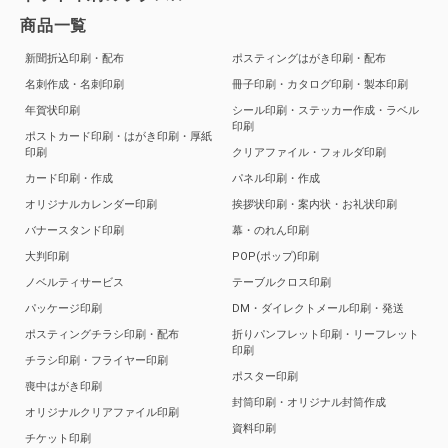
商品一覧
新聞折込印刷・配布
ポスティングはがき印刷・配布
名刺作成・名刺印刷
冊子印刷・カタログ印刷・製本印刷
年賀状印刷
シール印刷・ステッカー作成・ラベル
印刷
ポストカード印刷・はがき印刷・厚紙
印刷
クリアファイル・フォルダ印刷
カード印刷・作成
パネル印刷・作成
オリジナルカレンダー印刷
挨拶状印刷・案内状・お礼状印刷
バナースタンド印刷
幕・のれん印刷
大判印刷
POP(ポップ)印刷
ノベルティサービス
テーブルクロス印刷
パッケージ印刷
DM・ダイレクトメール印刷・発送
ポスティングチラシ印刷・配布
折りパンフレット印刷・リーフレット
印刷
チラシ印刷・フライヤー印刷
ポスター印刷
喪中はがき印刷
封筒印刷・オリジナル封筒作成
オリジナルクリアファイル印刷
資料印刷
チケット印刷