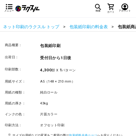
メニュー
検索
アカウント
カート
ネット印刷のラクスル トップ
包装紙印刷の料金表
包装紙商
商品概要：
包装紙印刷
出荷日：
受付日から1日後
印刷部数：
4,300
1
部 X
パターン
用紙サイズ：
A5（148 × 210 mm）
用紙の種類：
純白ロール
用紙の厚さ：
43kg
インクの色：
片面カラー
印刷方法：
オフセット印刷
サイズや用紙などの変更をご希望の際は
包装紙料金表ページ
へお戻りください。