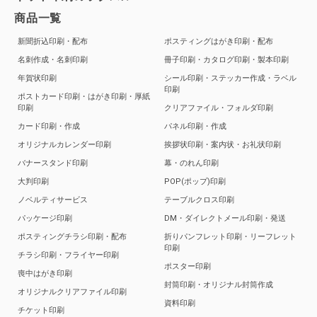
商品一覧
新聞折込印刷・配布
ポスティングはがき印刷・配布
名刺作成・名刺印刷
冊子印刷・カタログ印刷・製本印刷
年賀状印刷
シール印刷・ステッカー作成・ラベル
印刷
ポストカード印刷・はがき印刷・厚紙
印刷
クリアファイル・フォルダ印刷
カード印刷・作成
パネル印刷・作成
オリジナルカレンダー印刷
挨拶状印刷・案内状・お礼状印刷
バナースタンド印刷
幕・のれん印刷
大判印刷
POP(ポップ)印刷
ノベルティサービス
テーブルクロス印刷
パッケージ印刷
DM・ダイレクトメール印刷・発送
ポスティングチラシ印刷・配布
折りパンフレット印刷・リーフレット
印刷
チラシ印刷・フライヤー印刷
ポスター印刷
喪中はがき印刷
封筒印刷・オリジナル封筒作成
オリジナルクリアファイル印刷
資料印刷
チケット印刷