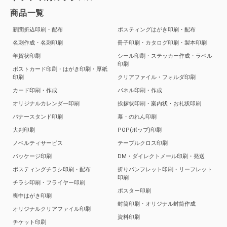
商品一覧
新聞折込印刷・配布
ポスティングはがき印刷・配布
名刺作成・名刺印刷
冊子印刷・カタログ印刷・製本印刷
年賀状印刷
シール印刷・ステッカー作成・ラベル
印刷
ポストカード印刷・はがき印刷・厚紙
印刷
クリアファイル・フォルダ印刷
カード印刷・作成
パネル印刷・作成
オリジナルカレンダー印刷
挨拶状印刷・案内状・お礼状印刷
バナースタンド印刷
幕・のれん印刷
大判印刷
POP(ポップ)印刷
ノベルティサービス
テーブルクロス印刷
パッケージ印刷
DM・ダイレクトメール印刷・発送
ポスティングチラシ印刷・配布
折りパンフレット印刷・リーフレット
印刷
チラシ印刷・フライヤー印刷
ポスター印刷
喪中はがき印刷
封筒印刷・オリジナル封筒作成
オリジナルクリアファイル印刷
資料印刷
チケット印刷