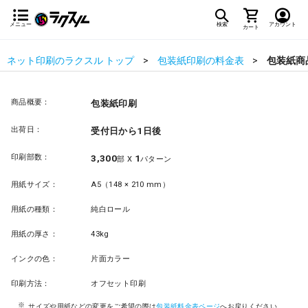
メニュー
検索
アカウント
カート
ネット印刷のラクスル トップ
包装紙印刷の料金表
包装紙商
商品概要：
包装紙印刷
出荷日：
受付日から1日後
印刷部数：
3,300
1
部 X
パターン
用紙サイズ：
A5（148 × 210 mm）
用紙の種類：
純白ロール
用紙の厚さ：
43kg
インクの色：
片面カラー
印刷方法：
オフセット印刷
サイズや用紙などの変更をご希望の際は
包装紙料金表ページ
へお戻りください。