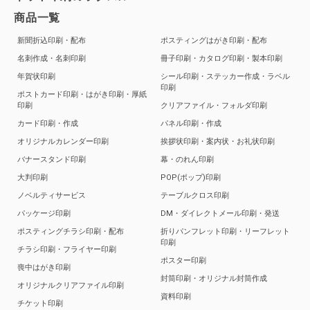
商品一覧
新聞折込印刷・配布
ポスティングはがき印刷・配布
名刺作成・名刺印刷
冊子印刷・カタログ印刷・製本印刷
年賀状印刷
シール印刷・ステッカー作成・ラベル
印刷
ポストカード印刷・はがき印刷・厚紙
印刷
クリアファイル・フォルダ印刷
カード印刷・作成
パネル印刷・作成
オリジナルカレンダー印刷
挨拶状印刷・案内状・お礼状印刷
バナースタンド印刷
幕・のれん印刷
大判印刷
POP(ポップ)印刷
ノベルティサービス
テーブルクロス印刷
パッケージ印刷
DM・ダイレクトメール印刷・発送
ポスティングチラシ印刷・配布
折りパンフレット印刷・リーフレット
印刷
チラシ印刷・フライヤー印刷
ポスター印刷
喪中はがき印刷
封筒印刷・オリジナル封筒作成
オリジナルクリアファイル印刷
資料印刷
チケット印刷