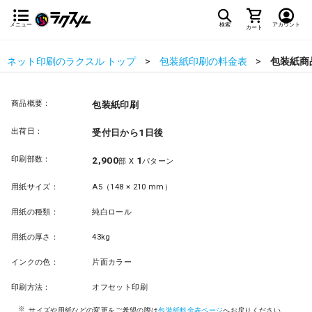
メニュー
検索
アカウント
カート
ネット印刷のラクスル トップ
包装紙印刷の料金表
包装紙商
商品概要：
包装紙印刷
出荷日：
受付日から1日後
印刷部数：
2,900
1
部 X
パターン
用紙サイズ：
A5（148 × 210 mm）
用紙の種類：
純白ロール
用紙の厚さ：
43kg
インクの色：
片面カラー
印刷方法：
オフセット印刷
サイズや用紙などの変更をご希望の際は
包装紙料金表ページ
へお戻りください。