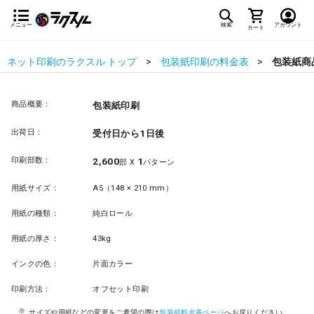
メニュー
検索
アカウント
カート
ネット印刷のラクスル トップ
包装紙印刷の料金表
包装紙商
商品概要：
包装紙印刷
出荷日：
受付日から1日後
印刷部数：
2,600
1
部 X
パターン
用紙サイズ：
A5（148 × 210 mm）
用紙の種類：
純白ロール
用紙の厚さ：
43kg
インクの色：
片面カラー
印刷方法：
オフセット印刷
サイズや用紙などの変更をご希望の際は
包装紙料金表ページ
へお戻りください。