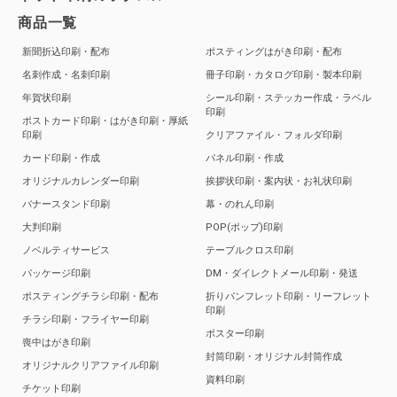
商品一覧
新聞折込印刷・配布
ポスティングはがき印刷・配布
名刺作成・名刺印刷
冊子印刷・カタログ印刷・製本印刷
年賀状印刷
シール印刷・ステッカー作成・ラベル
印刷
ポストカード印刷・はがき印刷・厚紙
印刷
クリアファイル・フォルダ印刷
カード印刷・作成
パネル印刷・作成
オリジナルカレンダー印刷
挨拶状印刷・案内状・お礼状印刷
バナースタンド印刷
幕・のれん印刷
大判印刷
POP(ポップ)印刷
ノベルティサービス
テーブルクロス印刷
パッケージ印刷
DM・ダイレクトメール印刷・発送
ポスティングチラシ印刷・配布
折りパンフレット印刷・リーフレット
印刷
チラシ印刷・フライヤー印刷
ポスター印刷
喪中はがき印刷
封筒印刷・オリジナル封筒作成
オリジナルクリアファイル印刷
資料印刷
チケット印刷