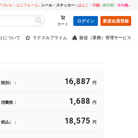
アパレル・ユニフォーム
シール・ステッカー
はんこ・印鑑
紙印刷
その他
ログイン
新規会員登録
カート
りについて
ラクスルプライム
販促（業務）管理サービス
16,887
（税別）：
円
1,688
消費税：
円
18,575
（税込）：
円