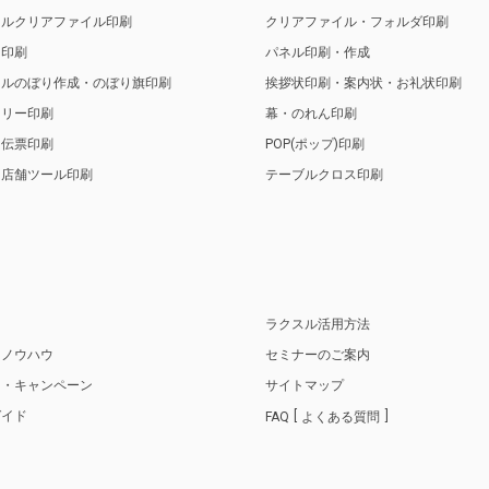
ナルクリアファイル印刷
クリアファイル・フォルダ印刷
ト印刷
パネル印刷・作成
ナルのぼり作成・のぼり旗印刷
挨拶状印刷・案内状・お礼状印刷
トリー印刷
幕・のれん印刷
・伝票印刷
POP(ポップ)印刷
・店舗ツール印刷
テーブルクロス印刷
り
ラクスル活用方法
・ノウハウ
セミナーのご案内
ス・キャンペーン
サイトマップ
ガイド
FAQ
よくある質問