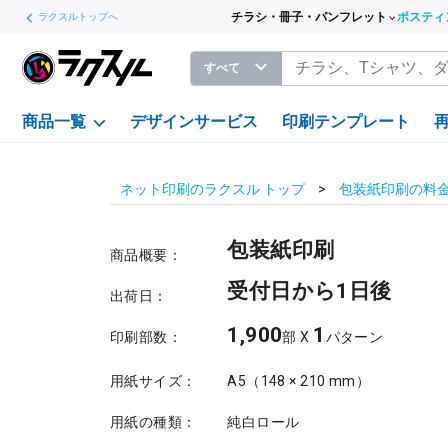
チラシ・冊子・パンフレット
ポスティ
ラクスルトップへ
すべて
商品一覧
デザインサービス
印刷テンプレート
ネット印刷のラクスル トップ
包装紙印刷の料
包装紙印刷
商品概要：
受付日から1日後
出荷日：
1,900
1
印刷部数：
部 X
パターン
用紙サイズ：
A5（148 × 210 mm）
用紙の種類：
純白ロール