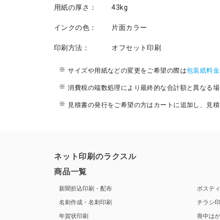
用紙の厚さ：
43kg
インクの色：
片面カラー
印刷方法：
オフセット印刷
サイズや用紙などの変更をご希望の際は
包装紙料金
消費税の端数処理により最終的な合計額と異なる場
見積書の発行をご希望の方はカートに追加し、見積
ネット印刷のラクスル
商品一覧
新聞折込印刷・配布
ポステ
名刺作成・名刺印刷
チラシ
年賀状印刷
喪中は