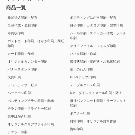
商品一覧
新聞折込印刷・配布
ポスティングはがき印刷・配布
名刺作成・名刺印刷
冊子印刷・カタログ印刷・製本印刷
年賀状印刷
シール印刷・ステッカー作成・ラベル
印刷
ポストカード印刷・はがき印刷・厚紙
印刷
クリアファイル・フォルダ印刷
カード印刷・作成
パネル印刷・作成
オリジナルカレンダー印刷
挨拶状印刷・案内状・お礼状印刷
バナースタンド印刷
幕・のれん印刷
大判印刷
POP(ポップ)印刷
ノベルティサービス
テーブルクロス印刷
パッケージ印刷
DM・ダイレクトメール印刷・発送
ポスティングチラシ印刷・配布
折りパンフレット印刷・リーフレット
印刷
チラシ印刷・フライヤー印刷
ポスター印刷
喪中はがき印刷
封筒印刷・オリジナル封筒作成
オリジナルクリアファイル印刷
資料印刷
チケット印刷