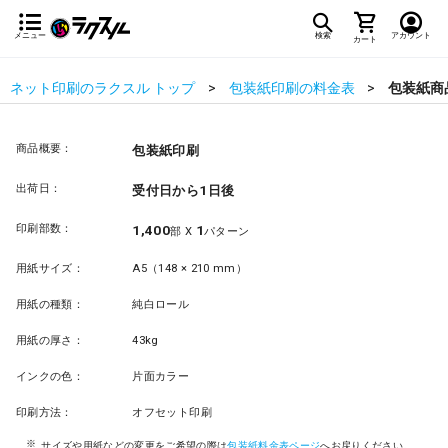
メニュー
検索
アカウント
カート
ネット印刷のラクスル トップ
包装紙印刷の料金表
包装紙商
商品概要：
包装紙印刷
出荷日：
受付日から1日後
印刷部数：
1,400
1
部 X
パターン
用紙サイズ：
A5（148 × 210 mm）
用紙の種類：
純白ロール
用紙の厚さ：
43kg
インクの色：
片面カラー
印刷方法：
オフセット印刷
サイズや用紙などの変更をご希望の際は
包装紙料金表ページ
へお戻りください。