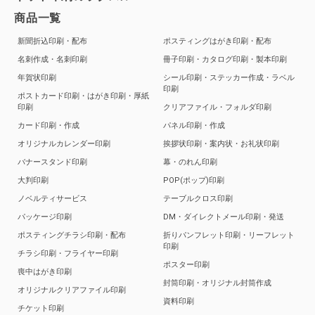
商品一覧
新聞折込印刷・配布
ポスティングはがき印刷・配布
名刺作成・名刺印刷
冊子印刷・カタログ印刷・製本印刷
年賀状印刷
シール印刷・ステッカー作成・ラベル
印刷
ポストカード印刷・はがき印刷・厚紙
印刷
クリアファイル・フォルダ印刷
カード印刷・作成
パネル印刷・作成
オリジナルカレンダー印刷
挨拶状印刷・案内状・お礼状印刷
バナースタンド印刷
幕・のれん印刷
大判印刷
POP(ポップ)印刷
ノベルティサービス
テーブルクロス印刷
パッケージ印刷
DM・ダイレクトメール印刷・発送
ポスティングチラシ印刷・配布
折りパンフレット印刷・リーフレット
印刷
チラシ印刷・フライヤー印刷
ポスター印刷
喪中はがき印刷
封筒印刷・オリジナル封筒作成
オリジナルクリアファイル印刷
資料印刷
チケット印刷