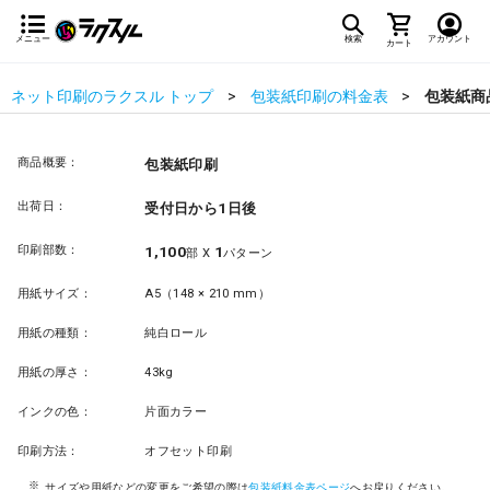
メニュー
検索
アカウント
カート
ネット印刷のラクスル トップ
包装紙印刷の料金表
包装紙商
商品概要：
包装紙印刷
出荷日：
受付日から1日後
印刷部数：
1,100
1
部 X
パターン
用紙サイズ：
A5（148 × 210 mm）
用紙の種類：
純白ロール
用紙の厚さ：
43kg
インクの色：
片面カラー
印刷方法：
オフセット印刷
サイズや用紙などの変更をご希望の際は
包装紙料金表ページ
へお戻りください。