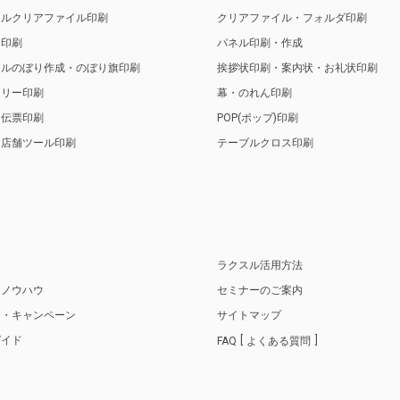
ナルクリアファイル印刷
クリアファイル・フォルダ印刷
ト印刷
パネル印刷・作成
ナルのぼり作成・のぼり旗印刷
挨拶状印刷・案内状・お礼状印刷
トリー印刷
幕・のれん印刷
・伝票印刷
POP(ポップ)印刷
・店舗ツール印刷
テーブルクロス印刷
り
ラクスル活用方法
・ノウハウ
セミナーのご案内
ス・キャンペーン
サイトマップ
ガイド
FAQ
よくある質問