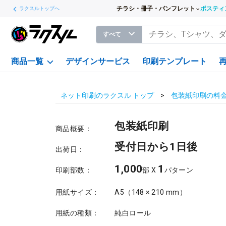
チラシ・冊子・パンフレット
ポスティ
ラクスルトップへ
すべて
商品一覧
デザインサービス
印刷テンプレート
ネット印刷のラクスル トップ
包装紙印刷の料
包装紙印刷
商品概要：
受付日から1日後
出荷日：
1,000
1
印刷部数：
部 X
パターン
用紙サイズ：
A5（148 × 210 mm）
用紙の種類：
純白ロール