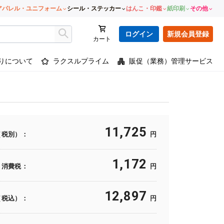
アパレル・ユニフォーム
シール・ステッカー
はんこ・印鑑
紙印刷
その他
ログイン
新規会員登録
カート
りについて
ラクスルプライム
販促（業務）管理サービス
11,725
（税別）：
円
1,172
消費税：
円
12,897
（税込）：
円