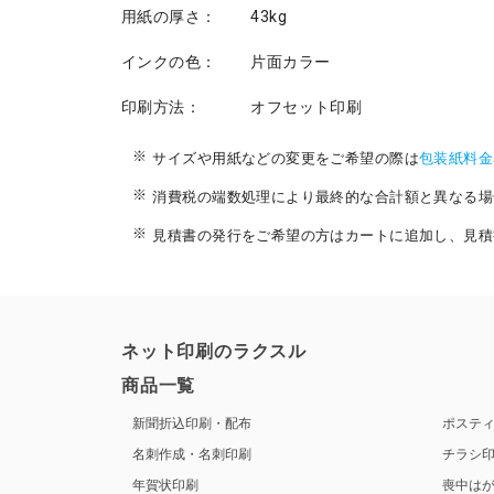
用紙の厚さ：
43kg
インクの色：
片面カラー
印刷方法：
オフセット印刷
サイズや用紙などの変更をご希望の際は
包装紙料金
消費税の端数処理により最終的な合計額と異なる場
見積書の発行をご希望の方はカートに追加し、見積
ネット印刷のラクスル
商品一覧
新聞折込印刷・配布
ポステ
名刺作成・名刺印刷
チラシ
年賀状印刷
喪中は