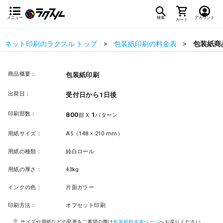
メニュー
検索
アカウント
カート
ネット印刷のラクスル トップ
包装紙印刷の料金表
包装紙商
商品概要：
包装紙印刷
出荷日：
受付日から1日後
印刷部数：
800
1
部 X
パターン
用紙サイズ：
A5（148 × 210 mm）
用紙の種類：
純白ロール
用紙の厚さ：
43kg
インクの色：
片面カラー
印刷方法：
オフセット印刷
サイズや用紙などの変更をご希望の際は
包装紙料金表ページ
へお戻りください。