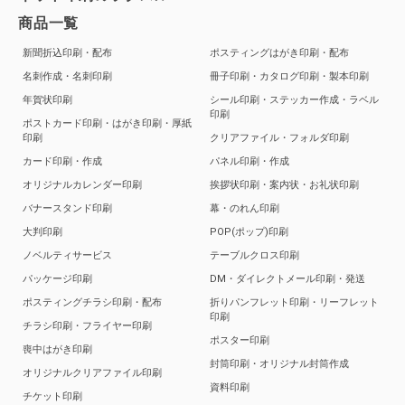
商品一覧
新聞折込印刷・配布
ポスティングはがき印刷・配布
名刺作成・名刺印刷
冊子印刷・カタログ印刷・製本印刷
年賀状印刷
シール印刷・ステッカー作成・ラベル
印刷
ポストカード印刷・はがき印刷・厚紙
印刷
クリアファイル・フォルダ印刷
カード印刷・作成
パネル印刷・作成
オリジナルカレンダー印刷
挨拶状印刷・案内状・お礼状印刷
バナースタンド印刷
幕・のれん印刷
大判印刷
POP(ポップ)印刷
ノベルティサービス
テーブルクロス印刷
パッケージ印刷
DM・ダイレクトメール印刷・発送
ポスティングチラシ印刷・配布
折りパンフレット印刷・リーフレット
印刷
チラシ印刷・フライヤー印刷
ポスター印刷
喪中はがき印刷
封筒印刷・オリジナル封筒作成
オリジナルクリアファイル印刷
資料印刷
チケット印刷